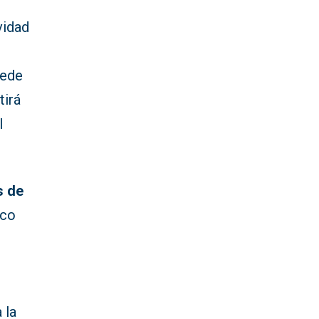
vidad
sede
tirá
l
 de
ico
 la