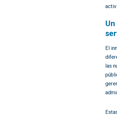
acti
Un 
se
El in
difer
las 
públi
gere
admin
Esta