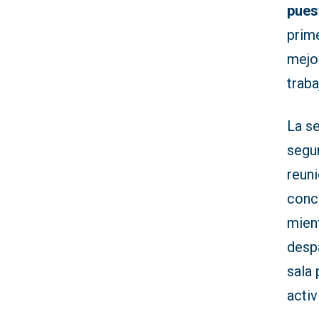
pues
prime
mejor
traba
La se
segun
reuni
conce
mien
desp
sala 
activ