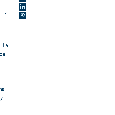
tirá
. La
 de
na
 y