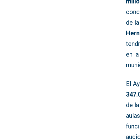
mill
conce
de l
Hern
tend
en la
muni
El A
347.
de la
aula
func
audio