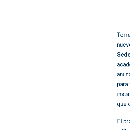
Torre
nuevo
Sede
acad
anunc
para 
insta
que 
El p