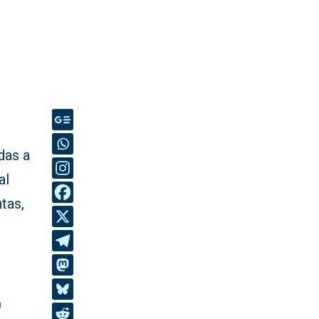
das a
al
ntas,
0