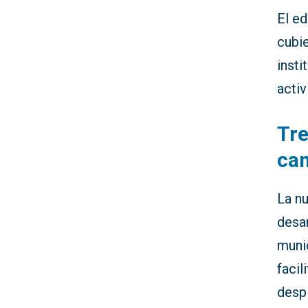
El ed
cubi
inst
activ
Tre
ca
La nu
desar
munic
facil
desp