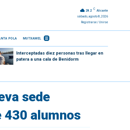
C
28.2
Alicante
sábado, agosto 8, 2026
Registrarse / Unirse
ANTA POLA
MUTXAMEL
Interceptadas diez personas tras llegar en
patera a una cala de Benidorm
ueva sede
de 430 alumnos