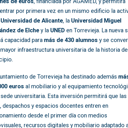
ones de euros
, financiada por AGAMED, y permitirá
ntrar por primera vez en un mismo edificio la acti
a
Universidad de Alicante
, la
Universidad Miguel
ández de Elche
y la
UNED
en Torrevieja. La nueva 
rá capacidad para
más de 430 alumnos
y se conver
 mayor infraestructura universitaria de la historia de
cipio.
yuntamiento de Torrevieja ha destinado además
más
000 euros
al mobiliario y al equipamiento tecnológ
 sede universitaria. Esta inversión permitirá que las
s, despachos y espacios docentes entren en
ionamiento desde el primer día con medios
visuales, recursos digitales y mobiliario adaptado a