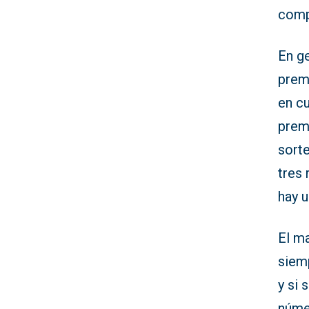
comp
En ge
premi
en c
prem
sort
tres 
hay u
El m
siem
y si
núme