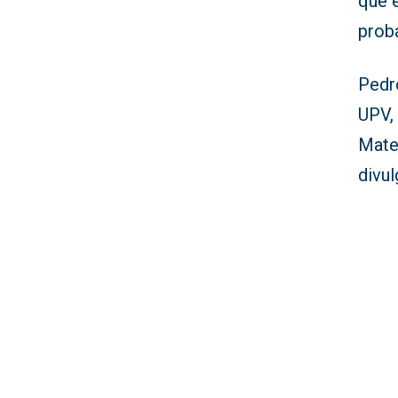
que 
prob
Pedro
UPV, 
Mate
divul