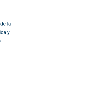
de la
ica y
s