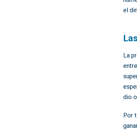
el di
Las
La p
entr
super
espe
dio o
Por 
ganar