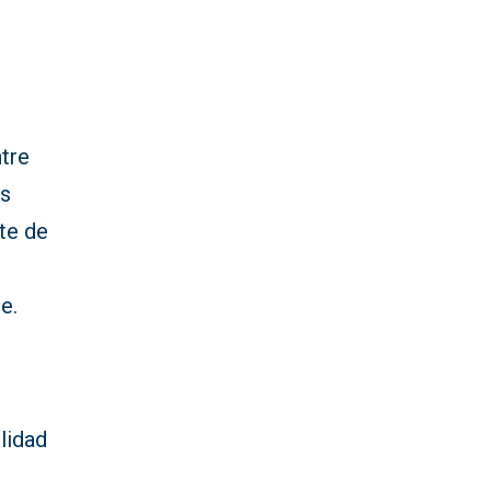
ntre
os
te de
e.
lidad