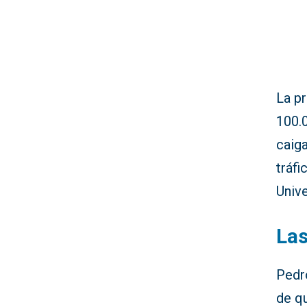
La p
100.
caig
tráfi
Univ
Las
Pedro
de qu