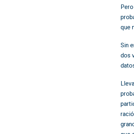
Pero
prob
que 
Sin 
dos v
datos
Llev
proba
parti
raci
grano