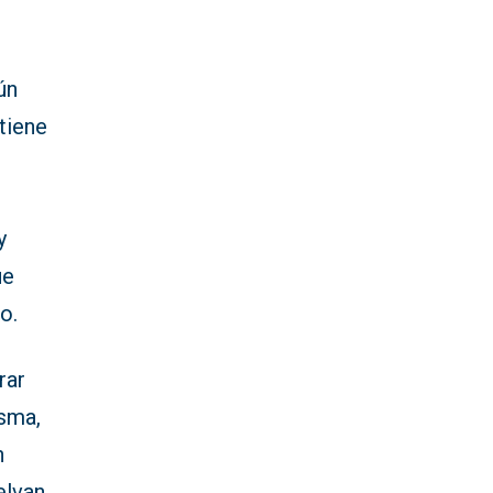
ún
 tiene
y
ue
ro.
rar
isma,
n
elvan