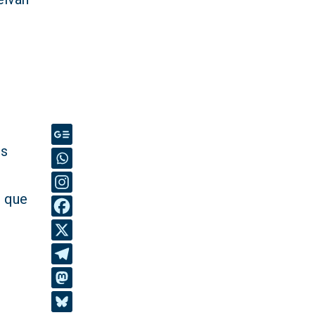
os
o que