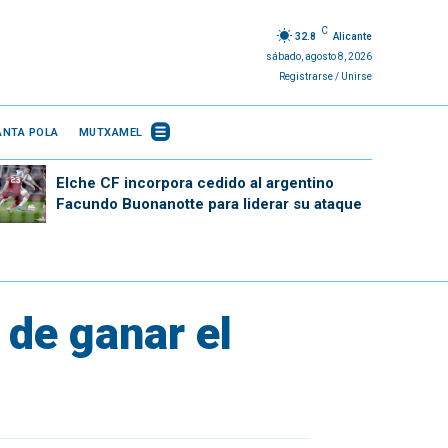
C
32.8
Alicante
sábado, agosto 8, 2026
Registrarse / Unirse
ANTA POLA
MUTXAMEL
Elche CF incorpora cedido al argentino
Facundo Buonanotte para liderar su ataque
 de ganar el