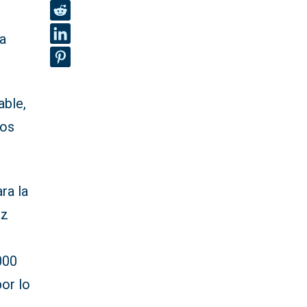
ma
able,
los
ra la
oz
000
por lo