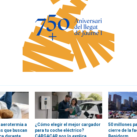
 aerotermia a
¿Cómo elegir el mejor cargador
50 millones pa
as que buscan
para tu coche eléctrico?
cierre de la f
ica durante
CARGACAR nos lo explica
Benidorm