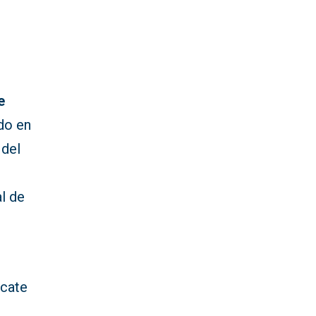
e
ido en
 del
al de
scate