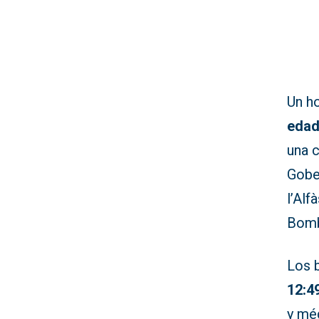
Un h
eda
una c
Gober
l’Alf
Bomb
Los 
12:4
y mé