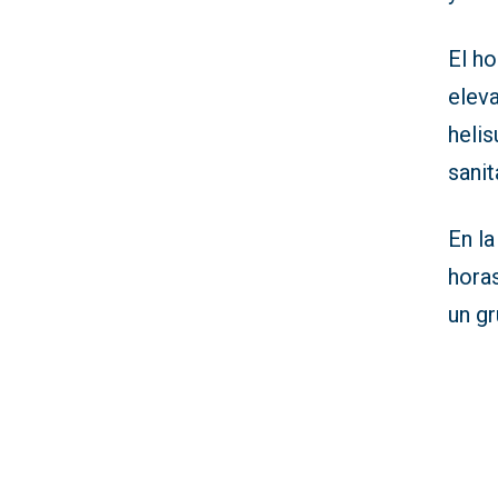
El ho
eleva
helis
sanit
En la
horas
un g