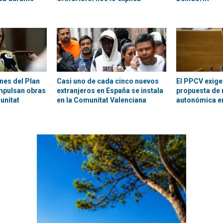
nes del Plan
Casi uno de cada cinco nuevos
El PPCV exige
mpulsan obras
extranjeros en España se instala
propuesta de 
unitat
en la Comunitat Valenciana
autonómica e