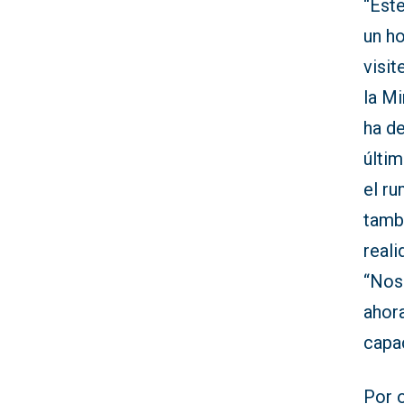
“Este
un ho
visit
la Mi
ha d
últi
el ru
tamb
real
“Nos
ahora
capa
Por o