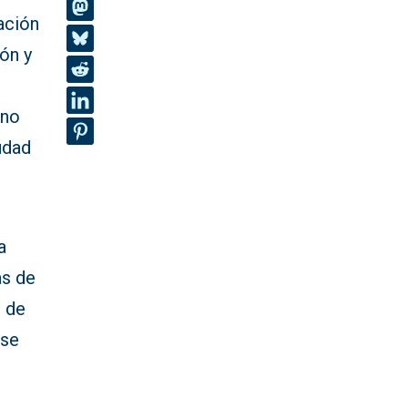
ación
ón y
a
rno
udad
a
as de
, de
ose