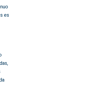
inuo
es es
o
das,
s
ida