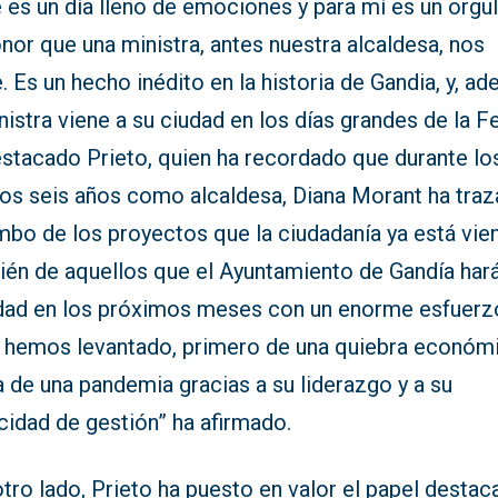
 es un día lleno de emociones y para mí es un orgul
nor que una ministra, antes nuestra alcaldesa, nos
e. Es un hecho inédito en la historia de Gandia, y, a
nistra viene a su ciudad en los días grandes de la Fe
estacado Prieto, quien ha recordado que durante lo
mos seis años como alcaldesa, Diana Morant ha tra
mbo de los proyectos que la ciudadanía ya está vie
ién de aquellos que el Ayuntamiento de Gandía har
idad en los próximos meses con un enorme esfuerz
 hemos levantado, primero de una quiebra económi
 de una pandemia gracias a su liderazgo y a su
cidad de gestión” ha afirmado.
tro lado, Prieto ha puesto en valor el papel desta