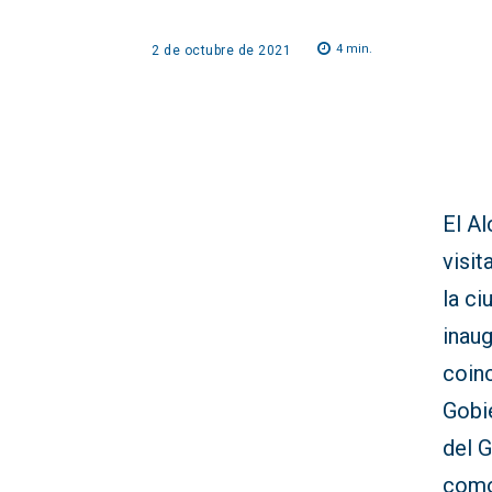
4
min.
2 de octubre de 2021
El Al
visit
la ci
inaug
coinc
Gobie
del G
como