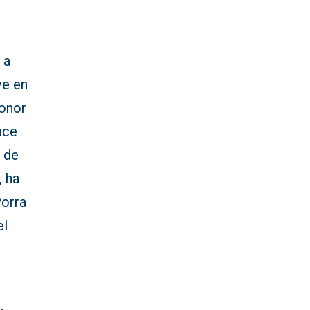
 a
ve en
honor
ace
a de
, ha
Porra
el