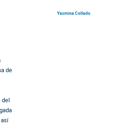
Yasmina Collado
a
sa de
 del
egada
 así