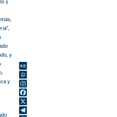
lo y
demás,
ria”,
s
zado
ndo, y
á
o.
ca y
cado