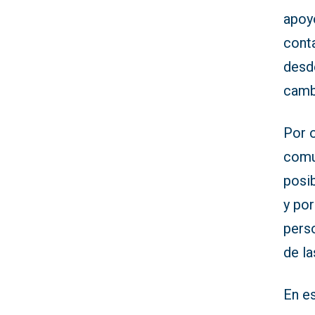
apoyo
cont
desd
camb
Por o
comu
posib
y por
pers
de la
En es