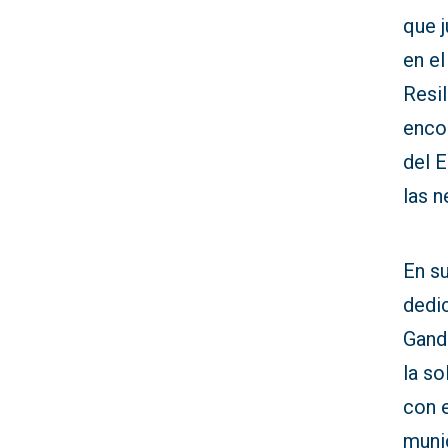
que j
en el
Resi
encon
del E
las n
En su
dedic
Gandí
la s
con e
munic