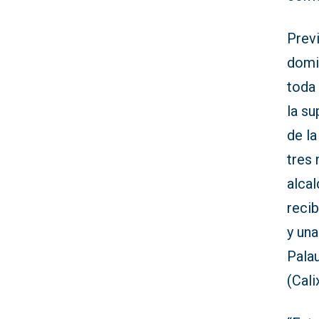
Prev
domi
toda
la su
de la
tres
alcal
recib
y una
Palau
(Cali