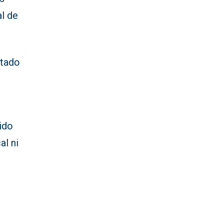
al de
atado
ido
al ni