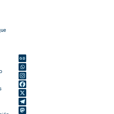
que
o
s
a