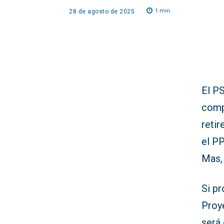
1
min.
28 de agosto de 2025
El P
comp
reti
el PP
Mas,
Si pr
Proy
será 