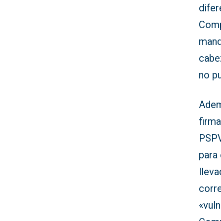
difer
Comp
manda
cabez
no pu
Ademá
firm
PSPV
para
lleva
corr
«vuln