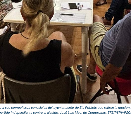
do a sus compañeros concejales del ayuntamiento de Els Poblets que retiren la moción 
partido independiente contra el alcalde, José Luis Mas, de Compromís. EFE/PSPV-PSO