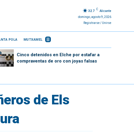
C
32.7
Alicante
domingo, agosto 9, 2026
Registrarse / Unirse
ANTA POLA
MUTXAMEL
Cinco detenidos en Elche por estafar a
compraventas de oro con joyas falsas
eros de Els
sura