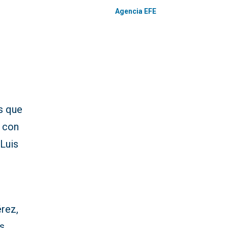
Agencia EFE
s que
s con
 Luis
rez,
es