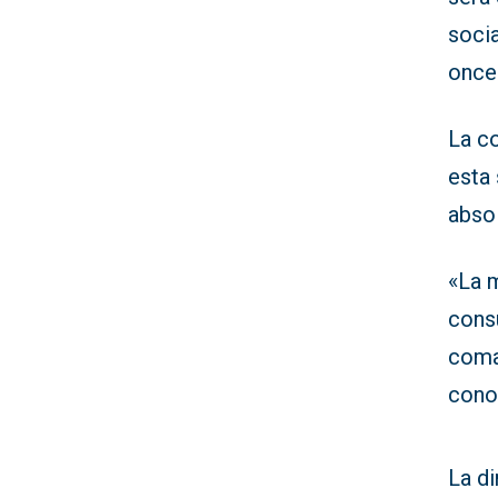
soci
once
La co
esta 
absol
«La m
consu
comar
cono
La d