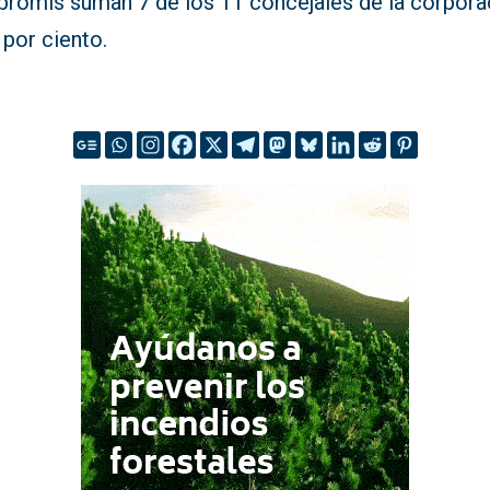
romís suman 7 de los 11 concejales de la corpora
 por ciento.