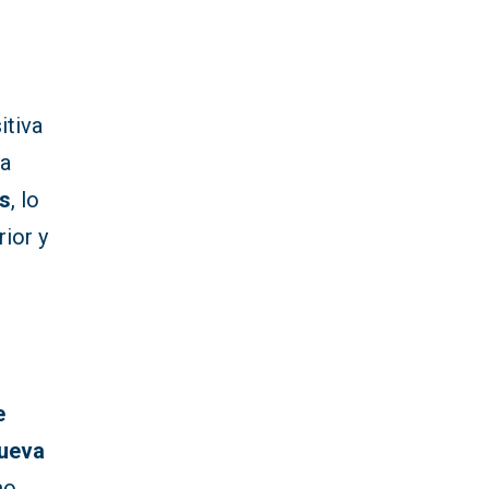
itiva
 a
os
, lo
ior y
e
ueva
mo