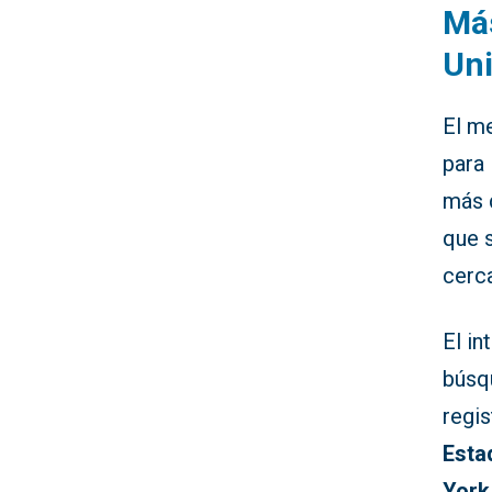
Más
Un
El m
para 
más
que 
cerc
El in
búsq
regi
Esta
York