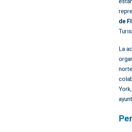
estan
repr
de F
Turi
La a
organ
norte
cola
York
ayun
Per