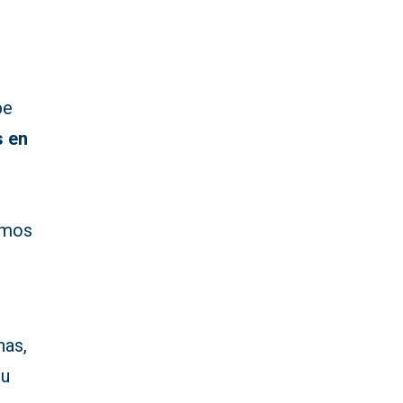
be
s en
amos
nas,
su