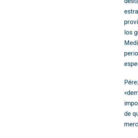
dest
estra
prov
los g
Medit
perio
espe
Pére
«dem
impo
de q
merc