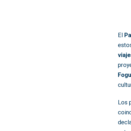
El
Pa
estos
viaj
proye
Fogu
cultu
Los 
coinc
decl