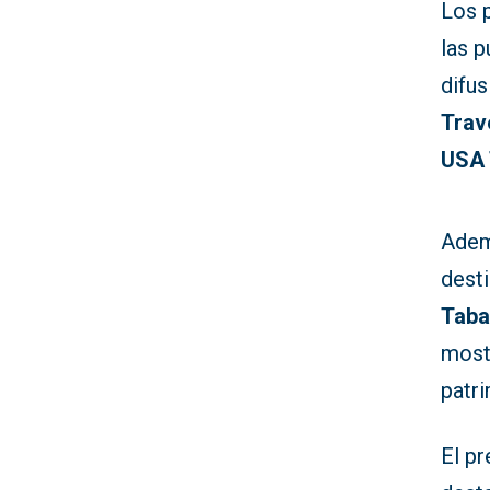
Los 
las p
difus
Trav
USA 
Adem
desti
Taba
mostr
patri
El pr