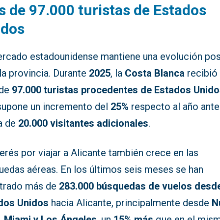
 de 97.000 turistas de Estados
idos
ercado estadounidense mantiene una evolución pos
la provincia. Durante
2025
, la
Costa Blanca
recibió
 de
97.000 turistas procedentes de Estados Unid
supone un incremento del
25%
respecto al año anter
a de
20.000 visitantes adicionales
.
terés por viajar a Alicante también crece en las
uedas aéreas. En los últimos seis meses se han
strado más de
283.000 búsquedas de vuelos desd
dos Unidos
hacia Alicante, principalmente desde
N
, Miami y Los Ángeles
, un
15% más
que en el mis