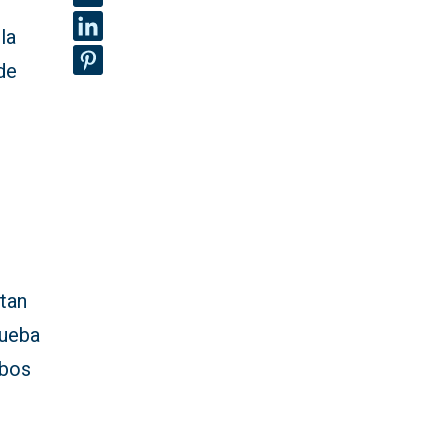
la
de
tan
rueba
mbos