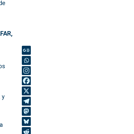
de
AFAR,
os
 y
ha