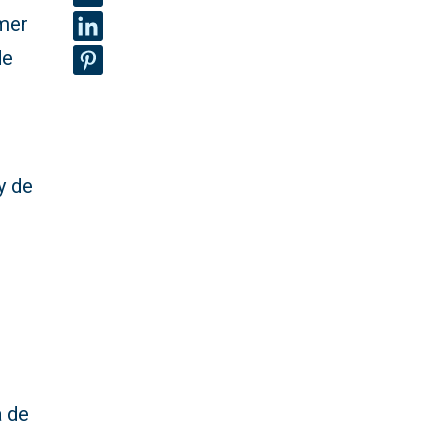
imer
de
y de
a de