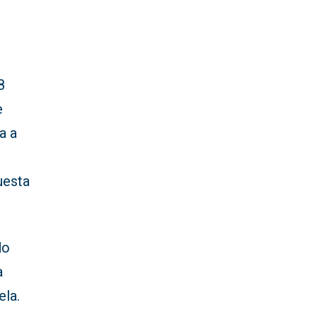
8
e
a a
uesta
do
a
ela.