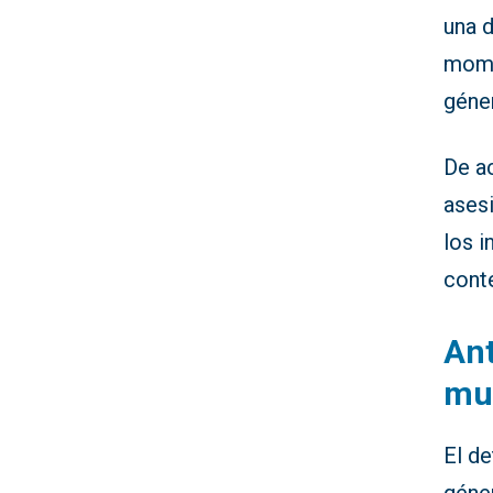
una d
mome
géne
De ac
asesi
los 
conte
Ant
mu
El d