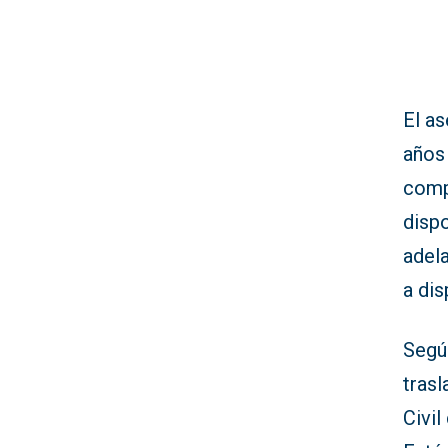
El as
años 
comp
dispo
adel
a dis
Según
trasl
Civil