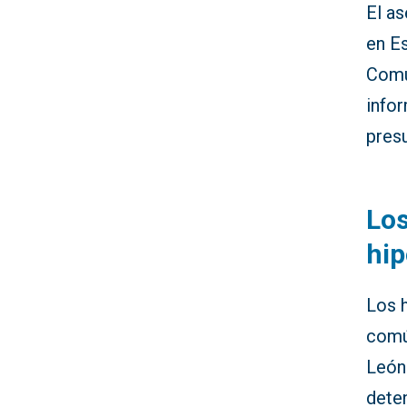
El a
en Es
Comu
infor
pres
Los
hip
Los 
común
León
deten