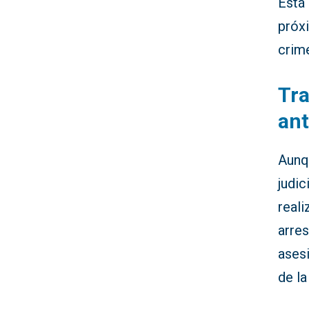
Está 
próxi
crim
Tra
ant
Aunq
judic
reali
arre
ases
de la