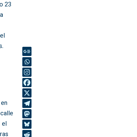
ro 23
la
el
s.
 en
calle
 el
tras