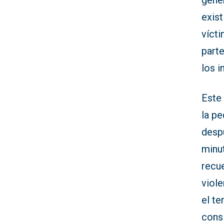
géner
exist
vícti
part
los i
Este
la p
desp
minut
recu
viol
el te
consi