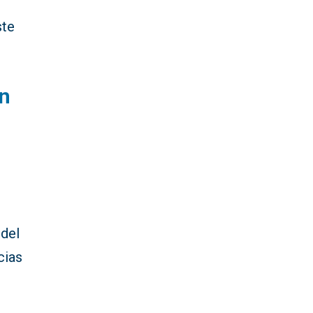
ste
ón
 del
cias