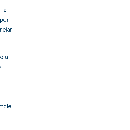
 la
 por
nejan
o a
s
n
umple