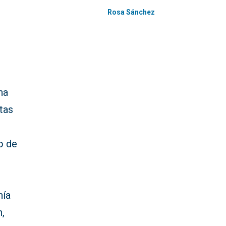
Rosa Sánchez
ha
tas
o de
nía
n,