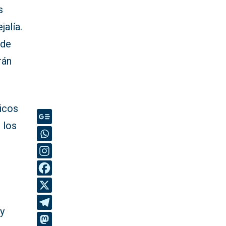
s
jalía.
 de
rán
icos
 los
r
 y