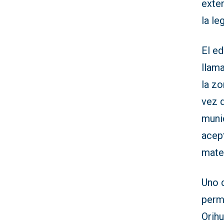
exte
la le
El ed
llam
la zo
vez q
muni
acep
mater
Uno 
perm
Orih