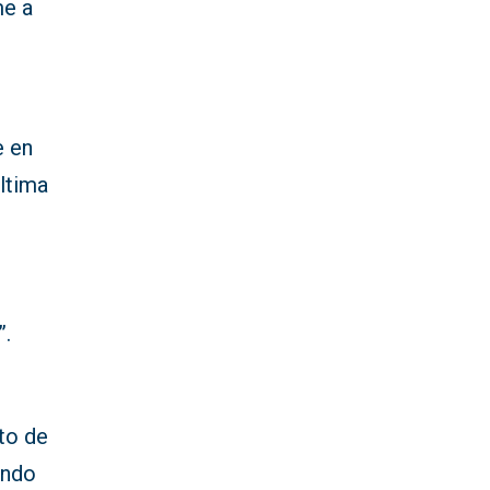
me a
e en
última
”.
to de
undo