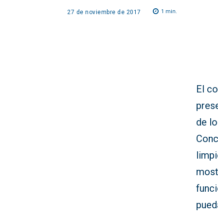
1
min.
27 de noviembre de 2017
El co
pres
de l
Conce
limp
most
funci
pueda