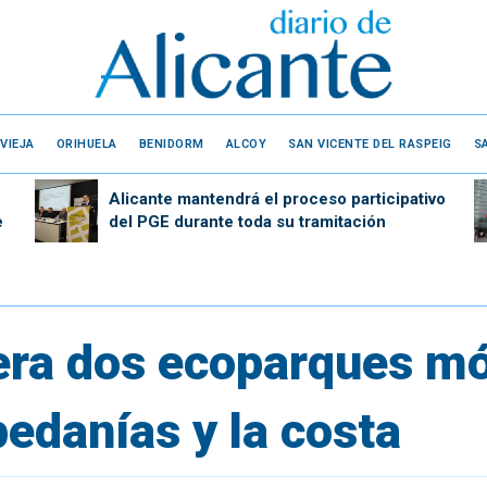
VIEJA
ORIHUELA
BENIDORM
ALCOY
SAN VICENTE DEL RASPEIG
S
Alicante mantendrá el proceso participativo
e
del PGE durante toda su tramitación
era dos ecoparques móv
edanías y la costa