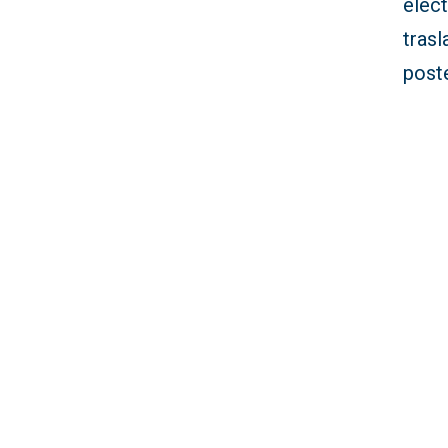
elec
tras
poste