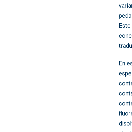
varia
pedan
Este
conci
tradu
En e
espe
cont
conta
cont
fluo
disol