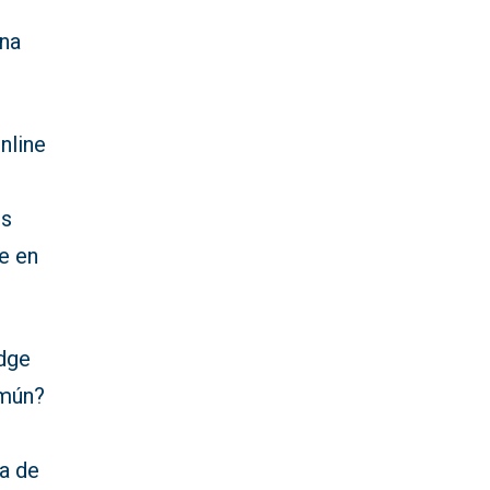
una
nline
es
e en
udge
omún?
ía de