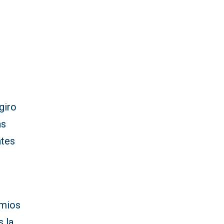
giro
as
ntes
emios
s la