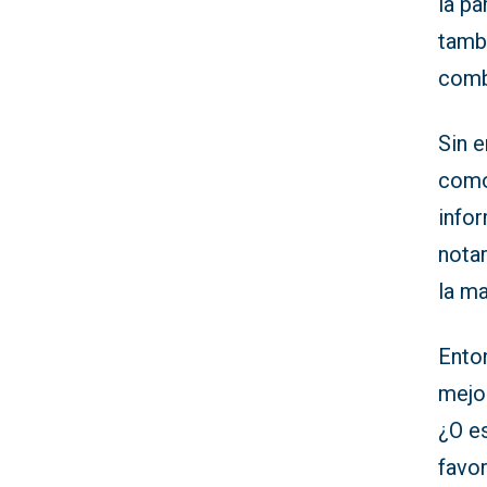
la p
tamb
comb
Sin 
como
info
nota
la ma
Ento
mejo
¿O e
favor