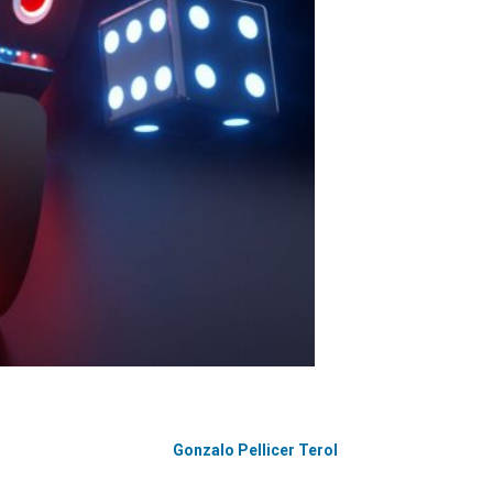
Gonzalo Pellicer Terol