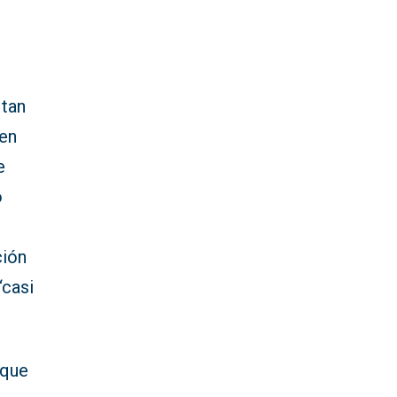
 tan
 en
e
o
ción
“casi
 que