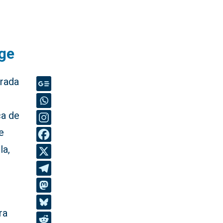
ge
irada
ca de
e
la,
ra