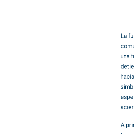
La f
comu
una 
deti
hacia
símbo
espe
acier
A pri