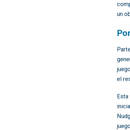
compl
un ob
Por
Part
gener
jueg
el re
Esta
inici
Nudge
juego