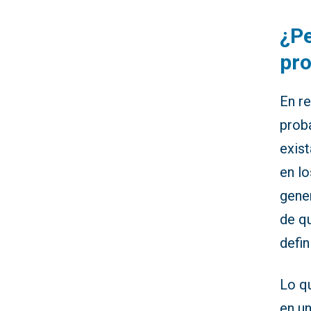
¿Pe
pro
En re
prob
exis
en l
gene
de qu
defin
Lo q
en un