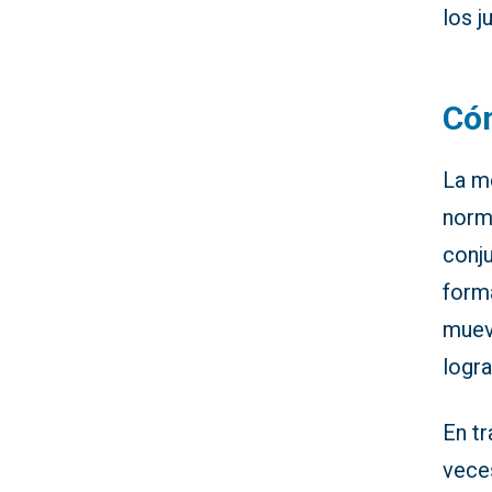
los 
Có
La me
norma
conj
form
muev
logr
En t
vece