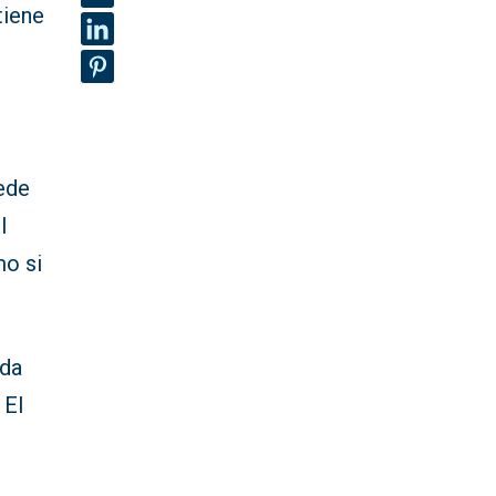
tiene
ede
l
mo si
ada
 El