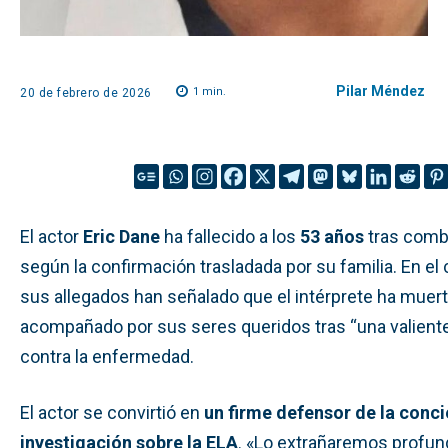
Pilar Méndez
1
min.
20 de febrero de 2026
El actor
Eric Dane
ha fallecido a los
53 años
tras comba
según la confirmación trasladada por su familia. En e
sus allegados han señalado que el intérprete ha muer
acompañado por sus seres queridos tras “una valiente 
contra la enfermedad.
El actor se convirtió en
un firme defensor de la conci
investigación sobre la ELA
. «Lo extrañaremos profun