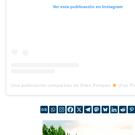
Ver esta publicación en Instagram
Una publicación compartida de Ellen Pompeo
(Fan Page) 