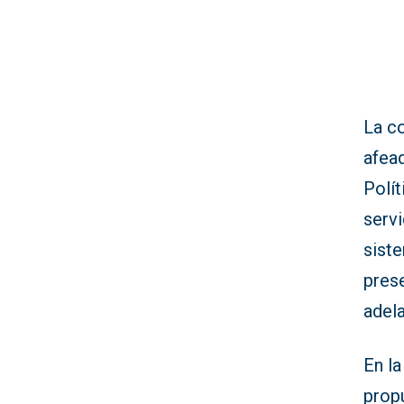
La c
afea
Polít
servi
siste
prese
adela
En la
prop