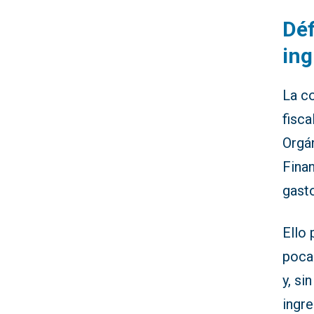
Déf
ing
La co
fisca
Orgán
Finan
gasto
Ello 
poca
y, si
ingre