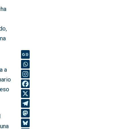
cha
do,
ima
a a
nario
ceso
d
 una