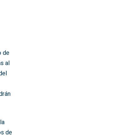
o de
s al
del
ldrán
la
os de