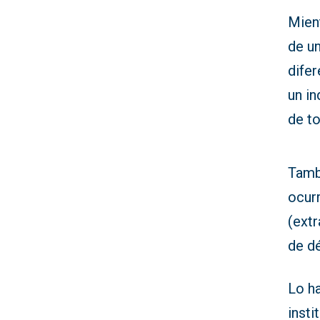
Mien
de un
difer
un in
de t
Tambi
ocur
(extr
de d
Lo h
insti