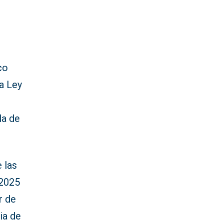
co
la Ley
la de
 las
 2025
r de
ia de