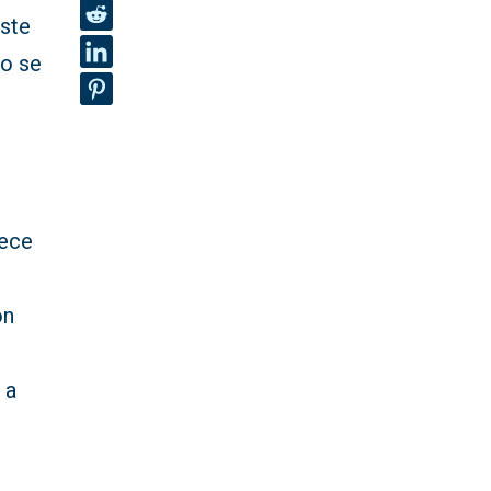
este
no se
rece
ón
 a