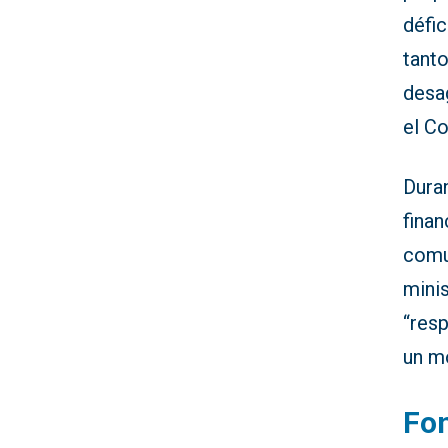
défic
tant
desa
el Co
Dura
finan
comu
mini
“res
un m
Fon