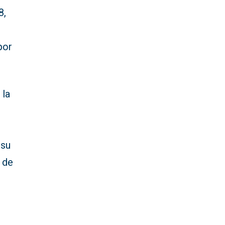
8,
por
 la
 su
 de