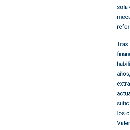
sola 
meca
refor
Tras 
finan
habil
años,
extra
actua
sufic
los c
Valen