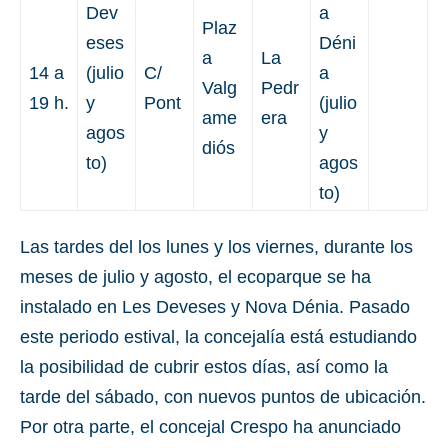
Dev
a
Plaz
eses
Déni
a
La
14 a
(julio
C/
a
Valg
Pedr
19 h.
y
Pont
(julio
ame
era
agos
y
diós
to)
agos
to)
Las tardes del los lunes y los viernes, durante los
meses de julio y agosto, el ecoparque se ha
instalado en Les Deveses y Nova Dénia. Pasado
este periodo estival, la concejalía está estudiando
la posibilidad de cubrir estos días, así como la
tarde del sábado, con nuevos puntos de ubicación.
Por otra parte, el concejal Crespo ha anunciado