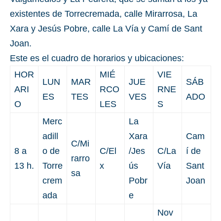
existentes de Torrecremada, calle Mirarrosa, La
Xara y Jesús Pobre, calle La Vía y Camí de Sant
Joan.
Este es el cuadro de horarios y ubicaciones:
HOR
MIÉ
VIE
LUN
MAR
JUE
SÁB
ARI
RCO
RNE
ES
TES
VES
ADO
O
LES
S
Merc
La
adill
Xara
Cam
C/Mi
8 a
o de
C/El
/Jes
C/La
í de
rarro
13 h.
Torre
x
ús
Vía
Sant
sa
crem
Pobr
Joan
ada
e
Nov