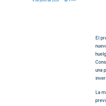
2
min.
6 de junio de 2026
El pr
nuev
huelg
Cons
una 
inver
La ma
previ