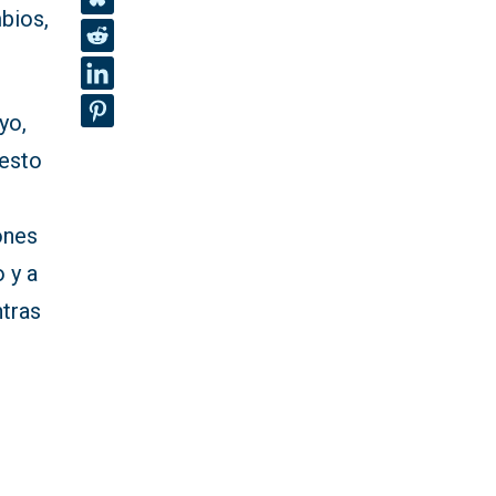
bios,
yo,
uesto
ones
 y a
ntras
s