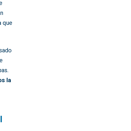
e
an
a que
asado
de
pas.
s la
l