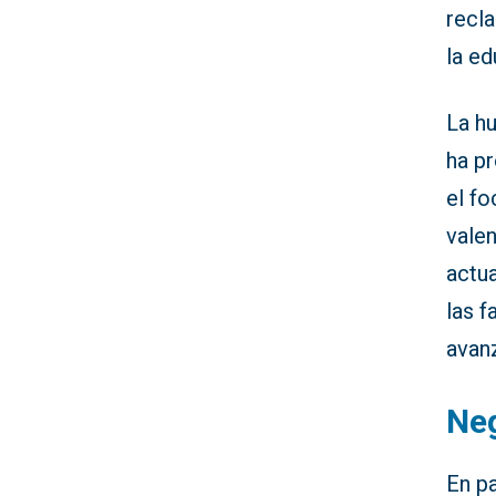
recl
la ed
La hu
ha p
el fo
valen
actu
las f
avanz
Neg
En pa