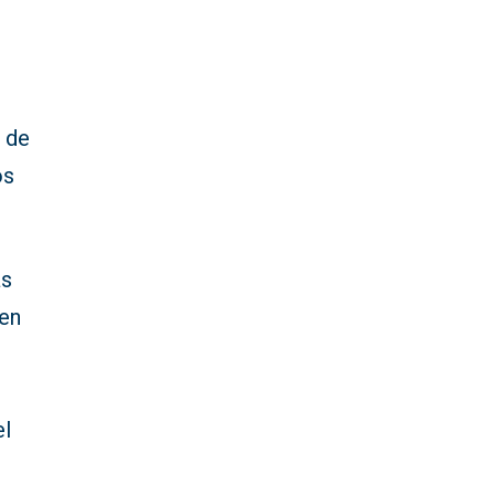
 de
os
as
 en
el