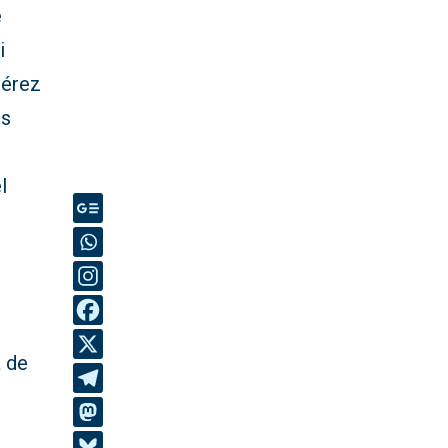
e
i
Pérez
os
l
a de