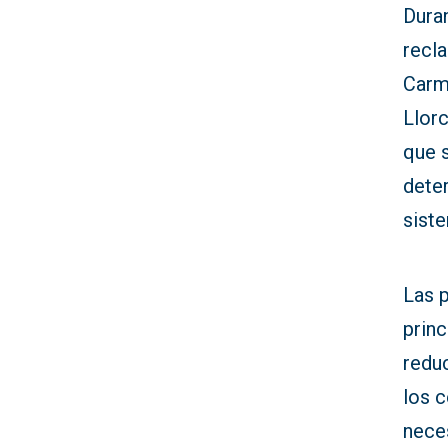
Duran
recla
Carme
Llor
que 
deter
sist
Las 
princ
reduc
los 
nece