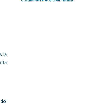
Cristian Herrero-Andreu Tamarit
s la
enta
ndo