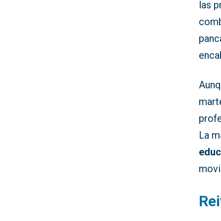
las p
comb
panca
enca
Aunq
marte
profe
La m
educ
movil
Rei