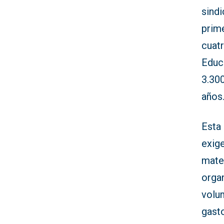
sindi
prim
cuatr
Educ
3.30
años
Esta
exig
mater
orga
volum
gasto