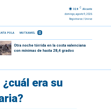
C
32.8
Alicante
domingo, agosto 9, 2026
Registrarse / Unirse
ANTA POLA
MUTXAMEL
Otra noche tórrida en la costa valenciana
con mínimas de hasta 28,4 grados
 ¿cuál era su
aria?