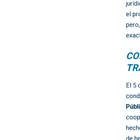
juríd
el p
pero
exac
CO
TR
El 5 
cond
Públ
coop
hech
de h