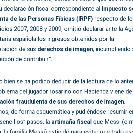
u declaración fiscal correspondiente al
Impuesto s
enta de las Personas Físicas (IRPF)
respecto de lo
icios 2007, 2008 y 2009, omitió declarar ante la Ag
taria española los ingresos obtenidos por la
otación de sus
derechos de imagen
, incumpliendo 
ación de contribuir”.
bien se ha podido deducir de la lectura de lo anter
oblema del jugador rosarino con Hacienda viene de 
ización fraudulenta de sus derechos de imagen
.
os, de forma esquemática y pudiéndose resumir e
sencillos” pasos, la
artimaña fiscal
que Messi (o m
, la familia Messi) estipuló para evitar que todo es