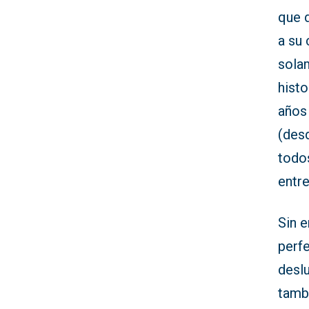
que 
a su
sola
histo
años 
(desd
todos
entr
Sin 
perf
deslu
tambi