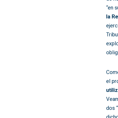
“en s
la R
ejerc
Tribu
expl
oblig
Como 
el pr
util
Veam
dos “
dicho