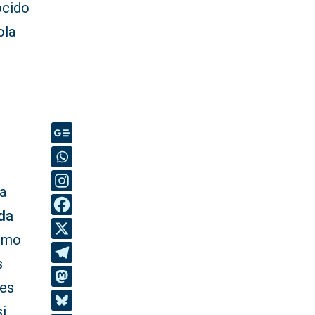
ocido
ola
na
nda
como
s
tes
i,