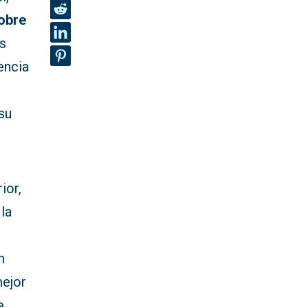
obre
s
encia
su
ior,
la
n
ejor
e