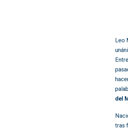
Leo 
uná
Entr
pasa
hace
palab
del 
Naci
tras 