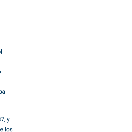
l
.
ó
pa
7, y
e los