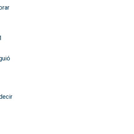
orar
1
guió
decir