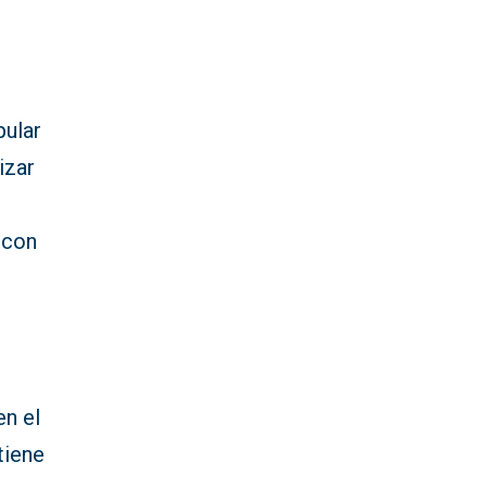
pular
izar
 con
l
en el
tiene