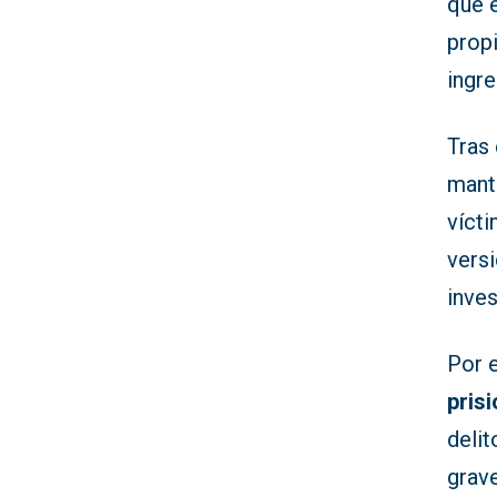
que e
propi
ingr
Tras 
mant
vícti
versi
inves
Por e
pris
delit
grave