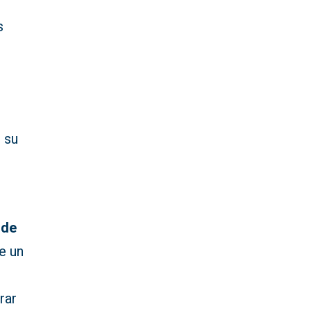
s
 su
 de
e un
rar