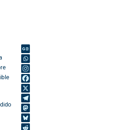
a
bre
ible
idido