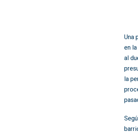
Una 
en la
al du
pres
la pe
proc
pasa
Según
barri