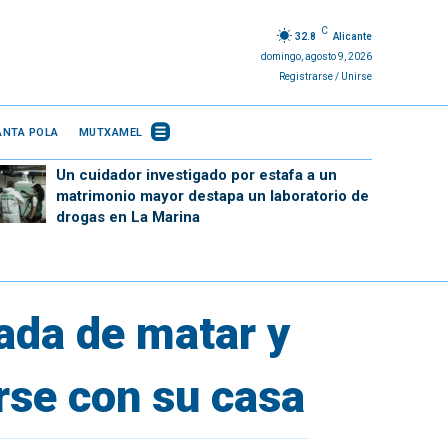
C
32.8
Alicante
domingo, agosto 9, 2026
Registrarse / Unirse
ANTA POLA
MUTXAMEL
Un cuidador investigado por estafa a un
matrimonio mayor destapa un laboratorio de
drogas en La Marina
ada de matar y
rse con su casa