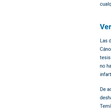
cualq
Ver
Las d
Cáno
tesi
no ha
infar
De a
desh
Temía