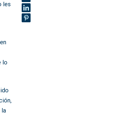
o les
 en
 lo
cido
ción,
 la