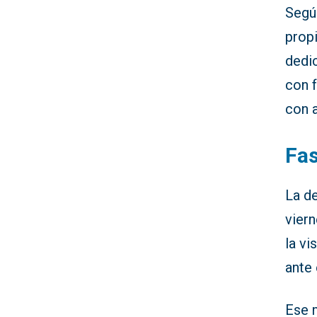
Según
propi
dedic
con f
con 
Fas
La d
viern
la vi
ante 
Ese 