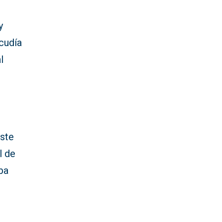
y
cudía
l
este
l de
eba