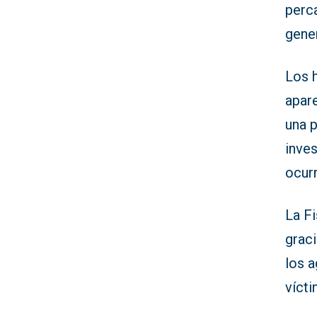
perc
gener
Los 
apar
una p
inves
ocurr
La Fi
graci
los a
vícti