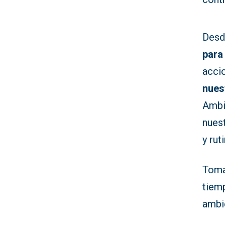
Desd
para
acci
nues
Ambi
nues
y rut
Toma
tiem
ambi