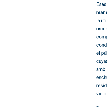
Esas
mane
la ut
uso
d
comp
condi
el pú
cuya
ambie
ench
resid
vidri