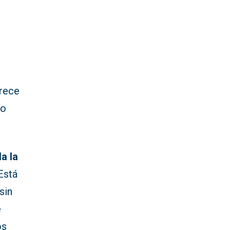
arece
lo
a la
 Está
sin
e
os