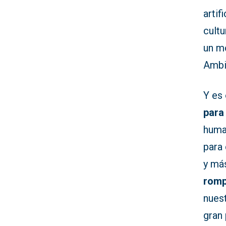
artif
cultu
un m
Ambi
Y es
para
hum
para 
y má
romp
nues
gran