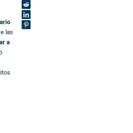
ario
e las
ar a
o
itos