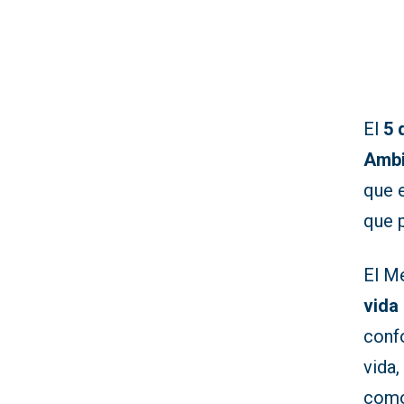
El
5 
Ambi
que e
que 
El M
vida
conf
vida
como 