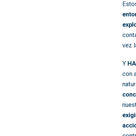
Esto
ento
expl
conta
vez l
Y
HA
con 
natur
conc
nues
exig
acci
contr