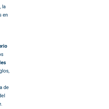
 la
s en
brio
os
les
glos,
ia de
del
e.