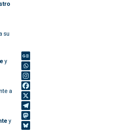
stro
a su
te
y
nte a
nte
y