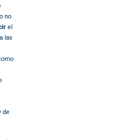
e
o no
cir
el
a las
como
o
y de