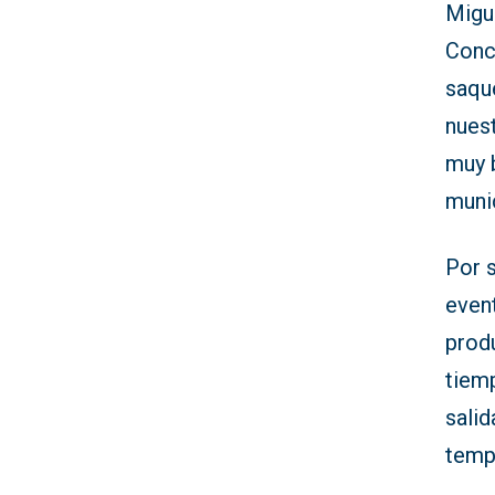
Migue
Conce
saque
nues
muy b
munic
Por s
even
produ
tiem
salid
temp