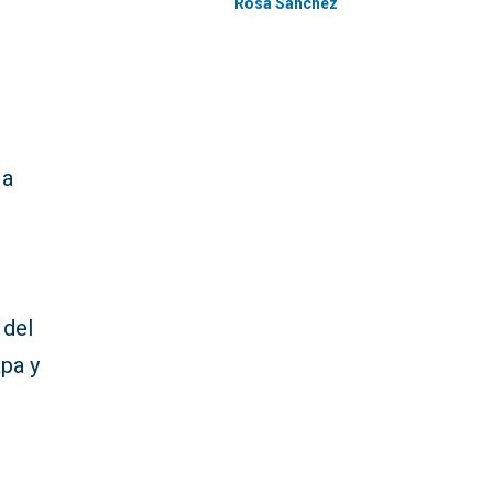
Rosa Sánchez
 a
 del
apa y