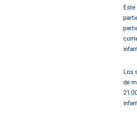
Este
parti
part
come
infan
Los 
de ma
21.0
infa