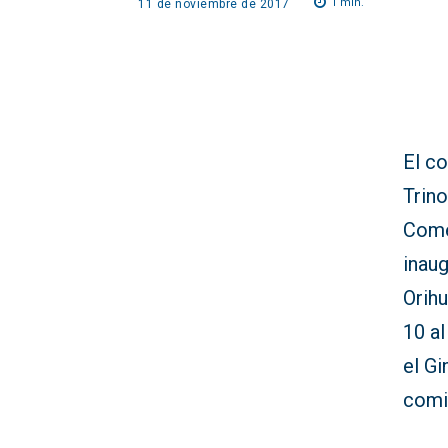
1
min.
11 de noviembre de 2017
El c
Trino
Come
inau
Orihu
10 al
el Gi
comi