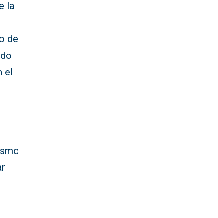
e la
e
io de
ado
 el
mismo
ar
e