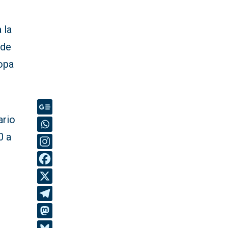
 la
 de
opa
ario
0 a
s