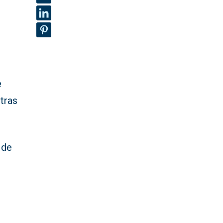
e
tras
 de