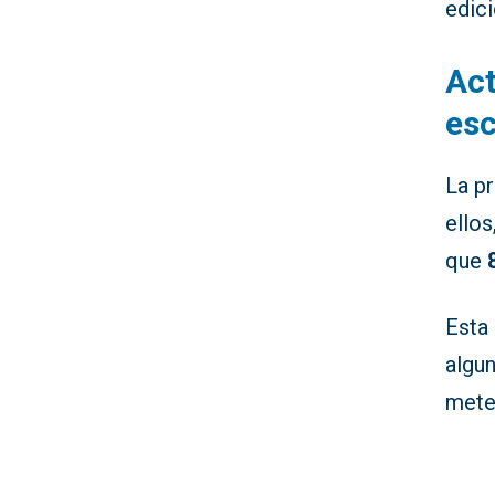
edici
Act
esc
La pr
ellos
que
Esta 
algu
mete