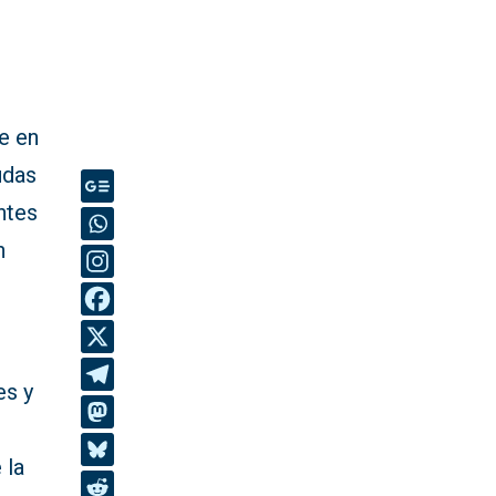
e en
udas
ntes
n
es y
 la