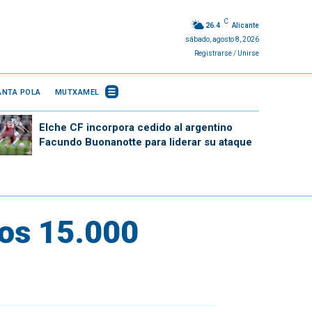
C
26.4
Alicante
sábado, agosto 8, 2026
Registrarse / Unirse
ANTA POLA
MUTXAMEL
Elche CF incorpora cedido al argentino
Facundo Buonanotte para liderar su ataque
los 15.000