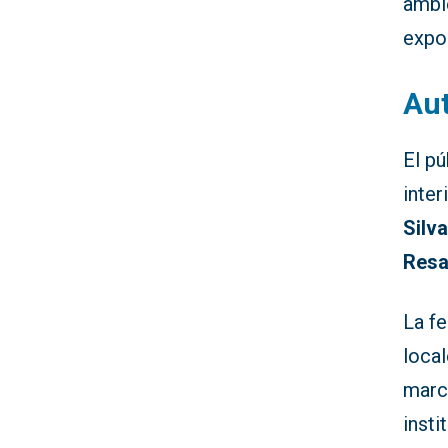
ambie
expo
Aut
El pú
inter
Silv
Res
La fe
loca
marca
insti