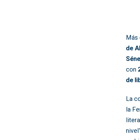
Más
de A
Sén
con
de li
La co
la Fe
lite
nivel