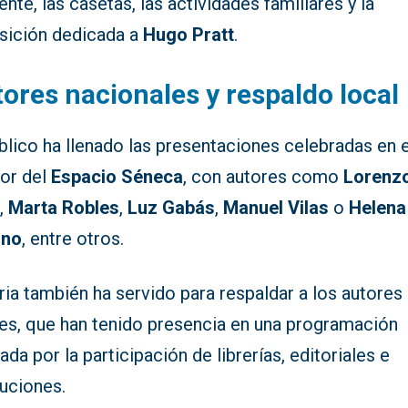
nte, las casetas, las actividades familiares y la
sición dedicada a
Hugo Pratt
.
ores nacionales y respaldo local
blico ha llenado las presentaciones celebradas en e
ior del
Espacio Séneca
, con autores como
Lorenz
a
,
Marta Robles
,
Luz Gabás
,
Manuel Vilas
o
Helena
ano
, entre otros.
ria también ha servido para respaldar a los autores
les, que han tenido presencia en una programación
da por la participación de librerías, editoriales e
tuciones.