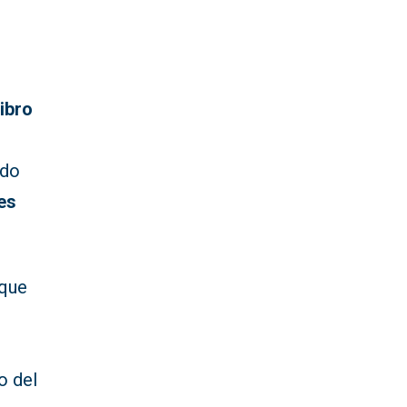
Libro
e
ado
es
 que
a
o del