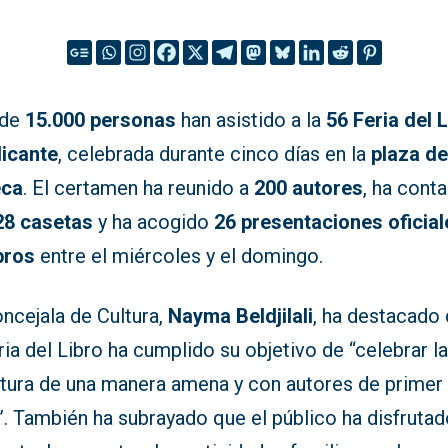
 de
15.000 personas
han asistido a la
56 Feria del 
licante
, celebrada durante cinco días en la
plaza d
eca
. El certamen ha reunido a
200 autores
, ha cont
28 casetas
y ha acogido
26 presentaciones oficial
bros
entre el miércoles y el domingo.
ncejala de Cultura,
Nayma Beldjilali
, ha destacado
ria del Libro ha cumplido su objetivo de “celebrar l
ratura de una manera amena y con autores de primer
”. También ha subrayado que el público ha disfrutad