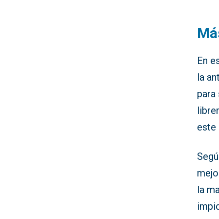
Más
En e
la an
para 
libre
este
Según
mejor
la m
impid