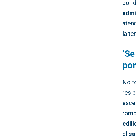
por 
admi
atenc
la te
‘Se
por
No t
res p
esce
romo
edil
el
sa