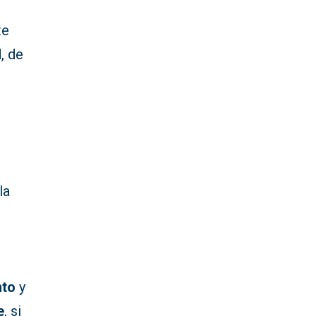
te
, de
la
l
nto
y
e
, si