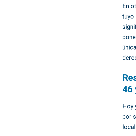
En ot
tuyo 
signi
poner
única
derec
Res
46 
Hoy y
por 
loca