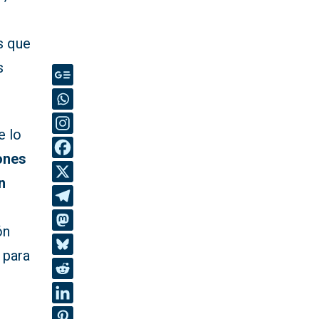
s que
s
e lo
ones
n
ón
 para