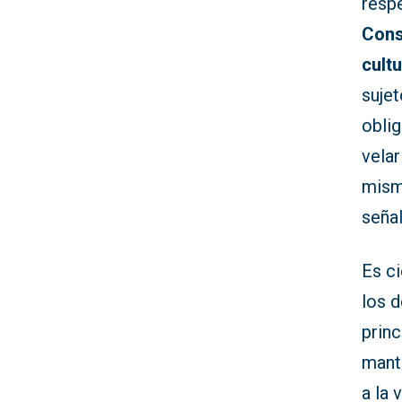
resp
Cons
cultu
sujet
oblig
velar
mism
seña
Es ci
los 
princ
manti
a la 