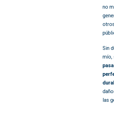
no m
gener
otro
públi
Sin d
mío, 
pas
perf
dura
daños
las 