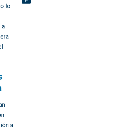
o lo
 a
 era
el
s
a
an
ón
ión a