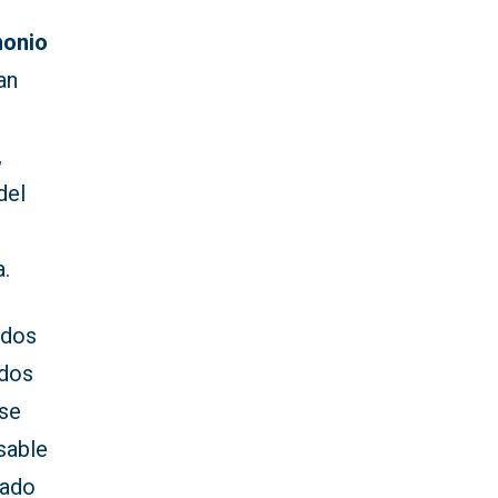
monio
an
,
del
a.
ados
odos
 se
sable
lado