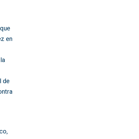
 que
ez en
la
l de
ontra
co,