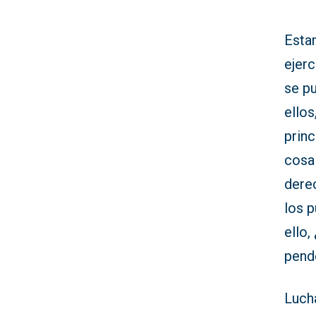
Esta
ejerc
se pu
ellos
princ
cosa 
derec
los p
ello,
pend
Luch