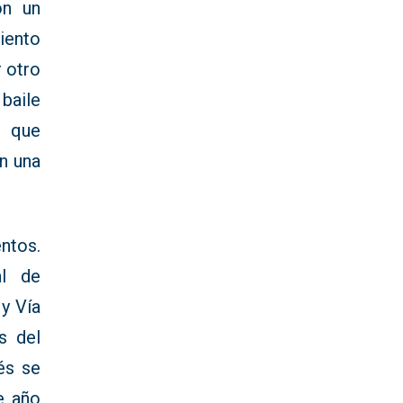
on un
iento
r otro
baile
 que
n una
ntos.
al de
y Vía
s del
és se
e año