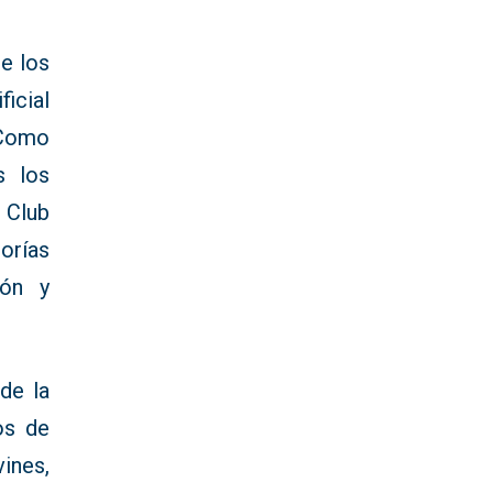
e los
icial
 Como
s los
 Club
orías
ión y
de la
os de
ines,