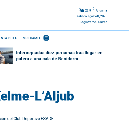
C
25.8
Alicante
sábado, agosto 8, 2026
Registrarse / Unirse
ANTA POLA
MUTXAMEL
Interceptadas diez personas tras llegar en
patera a una cala de Benidorm
Kelme-L’Aljub
ción del Club Deportivo ESADE.