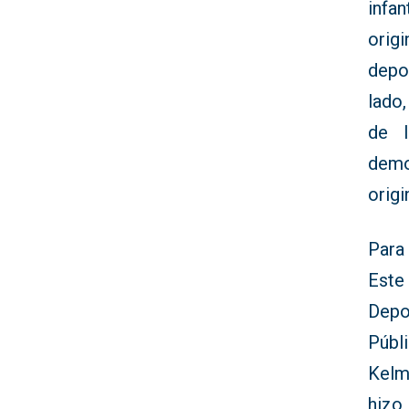
infa
orig
depor
lado
de 
demo
origi
Para
Este
Depo
Públ
Kelm
hizo