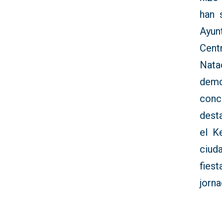
han 
Ayun
Cent
Nata
demo
conc
dest
el K
ciud
fies
jorna