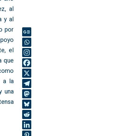
z, al
 y al
o por
apoyo
e, el
a que
 como
 a la
y una
tensa