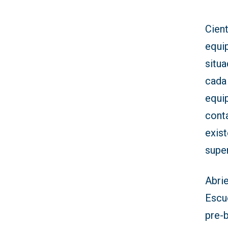
Cien
equi
situ
cada
equi
cont
exis
supe
Abri
Escu
pre-