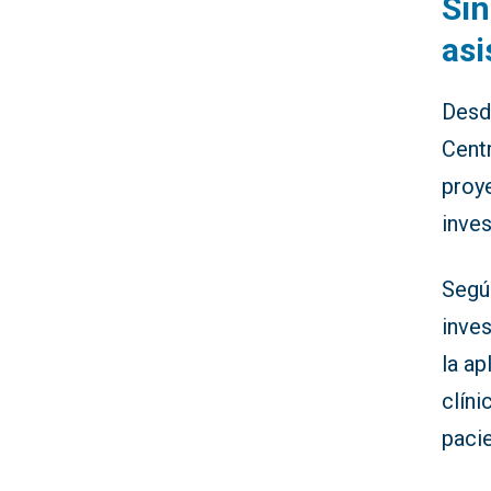
Sin
asi
Desde
Cent
proye
inves
Según
inves
la ap
clíni
paci