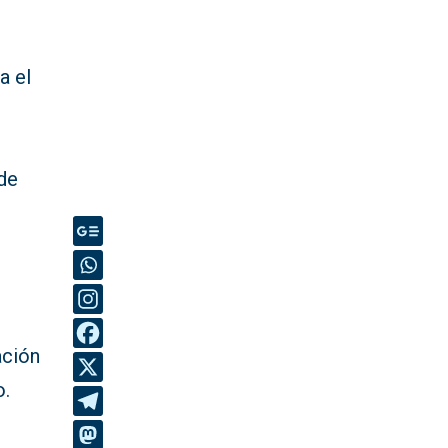
a el
 de
ación
o.