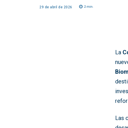
2
min.
29 de abril de 2026
La
C
nuevo
Biom
dest
inves
refor
Las o
desar