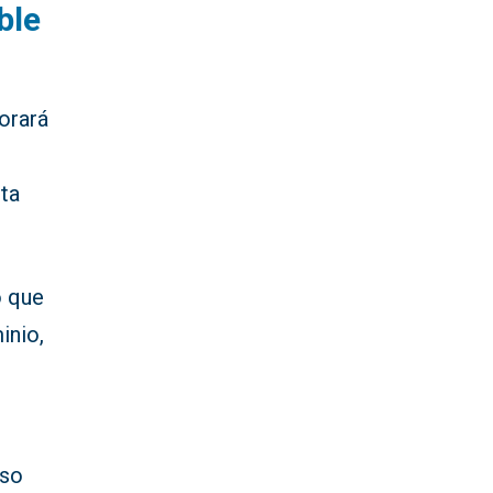
ble
porará
nta
o que
inio,
eso