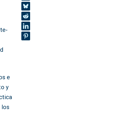
te-
ad
os e
to y
ctica
 los