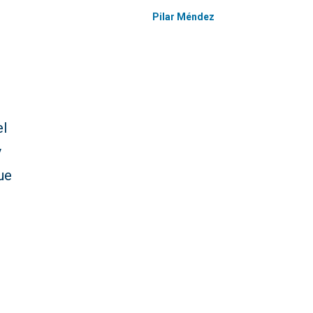
Pilar Méndez
el
y
que
n