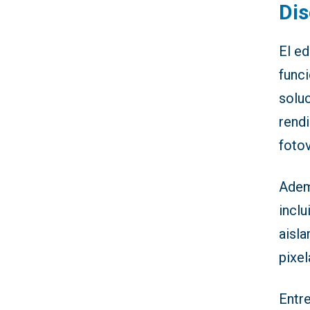
Dis
El ed
funci
solu
rendi
fotov
Adem
incl
aisla
pixel
Entr