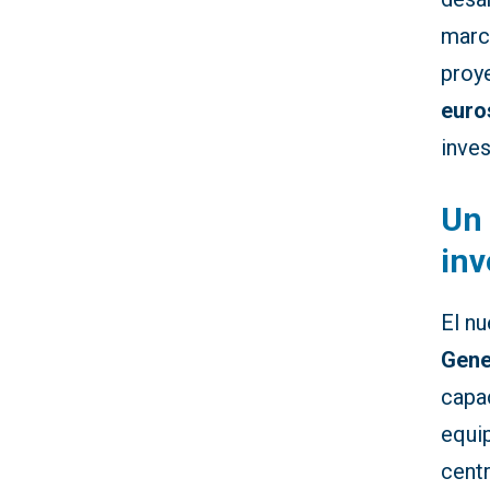
marc
proy
euro
inve
Un 
inv
El nu
Gene
capa
equip
centr