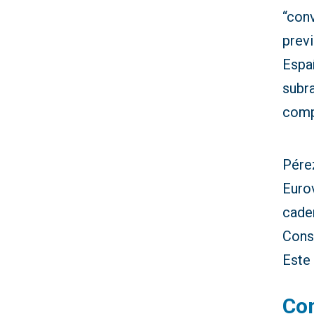
“con
previ
Españ
subr
comp
Pére
Euro
caden
Cons
Este
Co