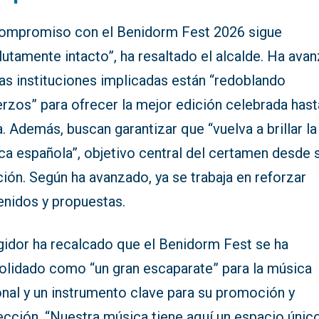
compromiso con el Benidorm Fest 2026 sigue
utamente intacto”, ha resaltado el alcalde. Ha ava
as instituciones implicadas están “redoblando
rzos” para ofrecer la mejor edición celebrada hast
. Además, buscan garantizar que “vuelva a brillar la
ca española”, objetivo central del certamen desde 
ión. Según ha avanzado, ya se trabaja en reforzar
enidos y propuestas.
egidor ha recalcado que el Benidorm Fest se ha
olidado como “un gran escaparate” para la música
onal y un instrumento clave para su promoción y
ección. “Nuestra música tiene aquí un espacio únic