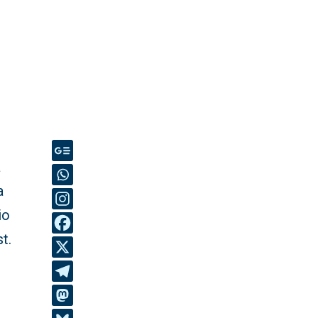
a
a
io
t.