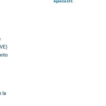
Agencia EFE
e
TVE)
xito
 la