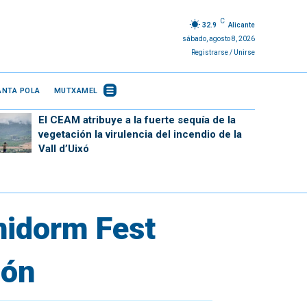
C
32.9
Alicante
sábado, agosto 8, 2026
Registrarse / Unirse
ANTA POLA
MUTXAMEL
El CEAM atribuye a la fuerte sequía de la
vegetación la virulencia del incendio de la
Vall d’Uixó
enidorm Fest
ión