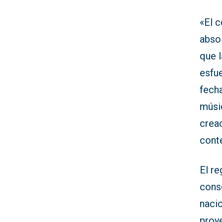
«El 
absol
que l
esfue
fecha
músi
creac
cont
El r
cons
naci
proy