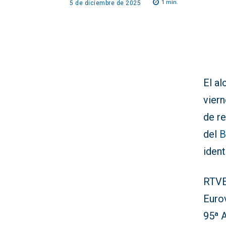
1
min.
5 de diciembre de 2025
El a
vier
de re
del
B
ident
RTVE 
Eurov
95ª 