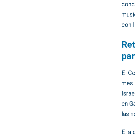
conc
musi
con l
Ret
par
El C
mes 
Isra
en G
las 
El a