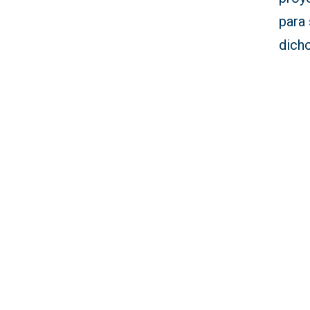
para 
dicho