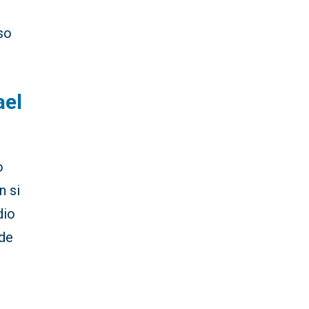
so
ael
o
n si
dio
 de