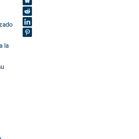
nzado
a la
su
o