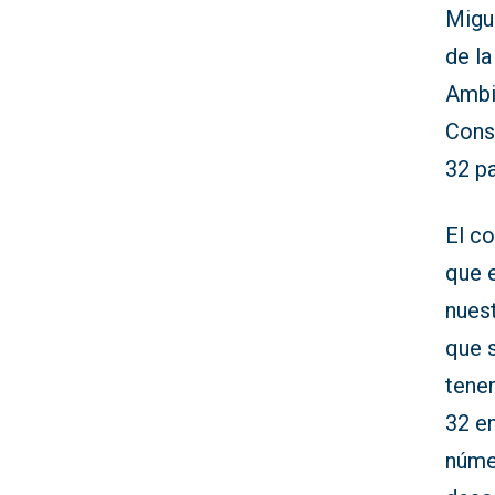
Migu
de la
Ambi
Cons
32 p
El co
que 
nuest
que 
tene
32 e
núme