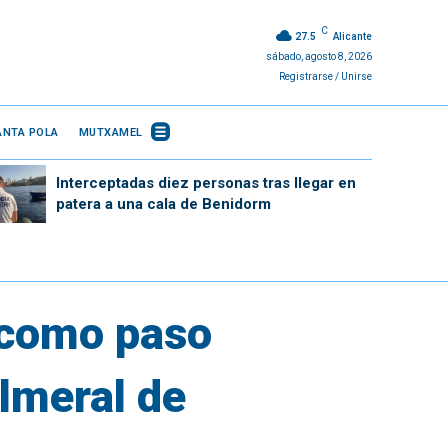
C
27.5
Alicante
sábado, agosto 8, 2026
Registrarse / Unirse
ANTA POLA
MUTXAMEL
Interceptadas diez personas tras llegar en
patera a una cala de Benidorm
 como paso
almeral de