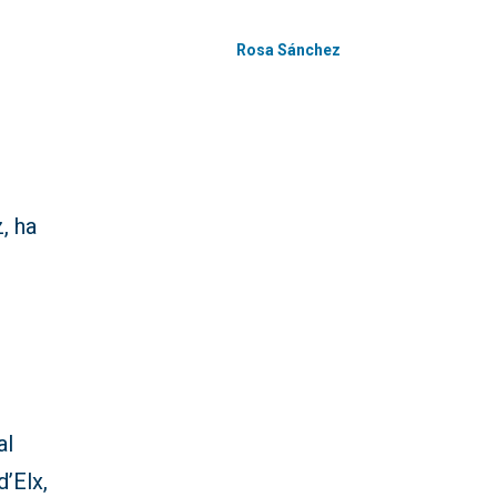
Rosa Sánchez
, ha
al
d’Elx,