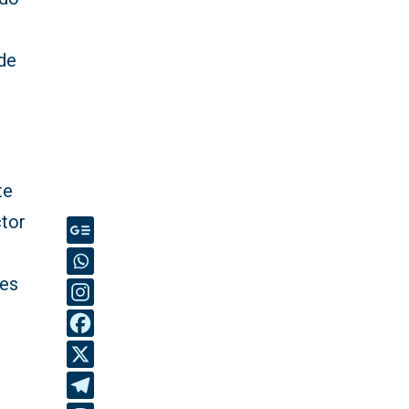
 de
te
ctor
res