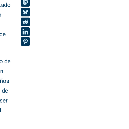
ltado
o
 de
ho de
en
años
o de
 ser
l