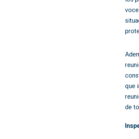
voce
situa
prote
Adem
reuni
const
que i
reuni
de to
Insp