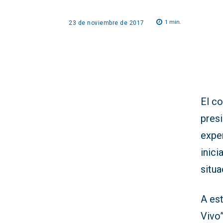
1
min.
23 de noviembre de 2017
El c
pres
expe
inici
situa
A es
Vivo”