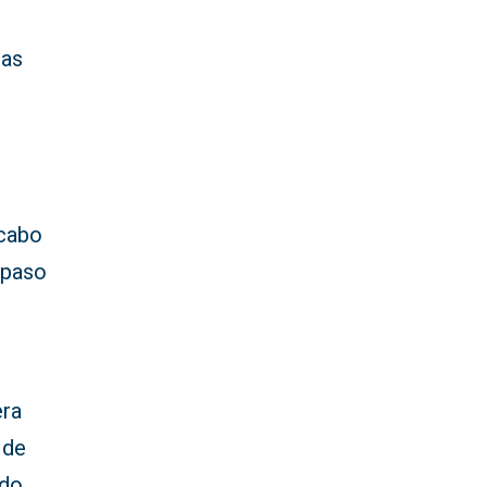
sas
 cabo
 paso
era
 de
ndo