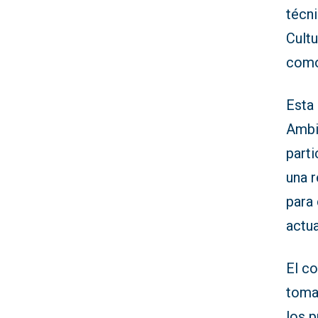
técn
Cultu
como
Esta 
Ambi
parti
una r
para 
actua
El c
toma
los 