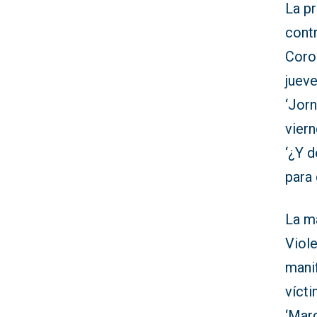
La p
contr
Coro
jueve
‘Jorn
viern
‘¿Y 
para 
La ma
Viole
manif
vícti
‘Marc