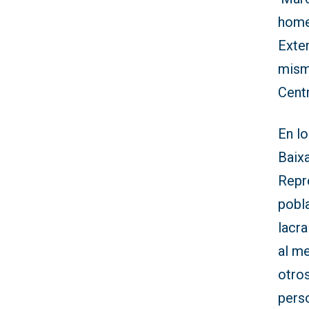
homen
Exten
mismo
Centr
En lo
Baixa
Repr
pobl
lacra
al m
otros
perso