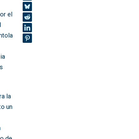
o
or el
l
ntola
ia
as
a la
to un
a
to de