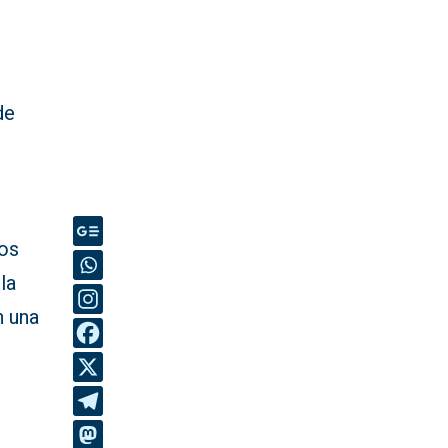
de
los
la
n una