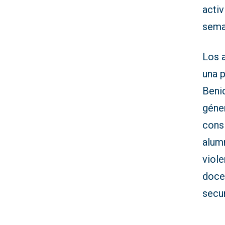
acti
sema
Los 
una p
Beni
géner
consi
alumn
viole
doce
secu