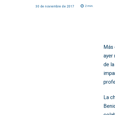
2
min.
30 de noviembre de 2017
Más d
ayer 
de la
impar
profe
La ch
Benid
cola