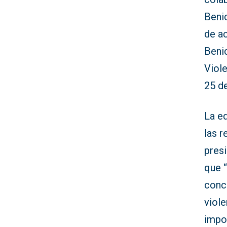
Beni
de a
Beni
Viol
25 d
La ed
las 
pres
que 
conci
viol
impor