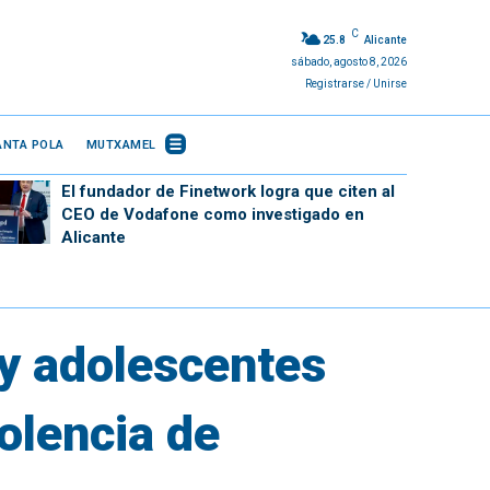
C
25.8
Alicante
sábado, agosto 8, 2026
Registrarse / Unirse
ANTA POLA
MUTXAMEL
El fundador de Finetwork logra que citen al
CEO de Vodafone como investigado en
Alicante
 y adolescentes
iolencia de