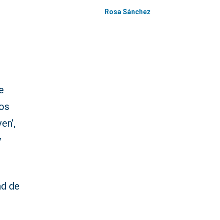
Rosa Sánchez
e
mos
en’,
y
ad de