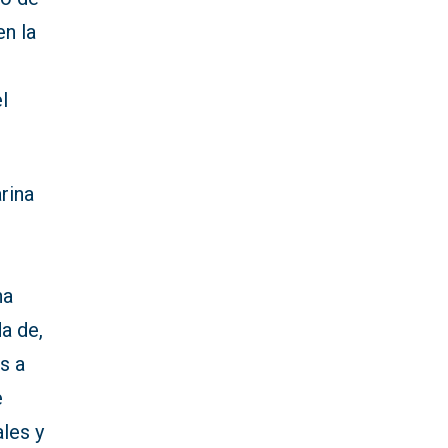
en la
l
rina
na
a de,
s a
e
les y