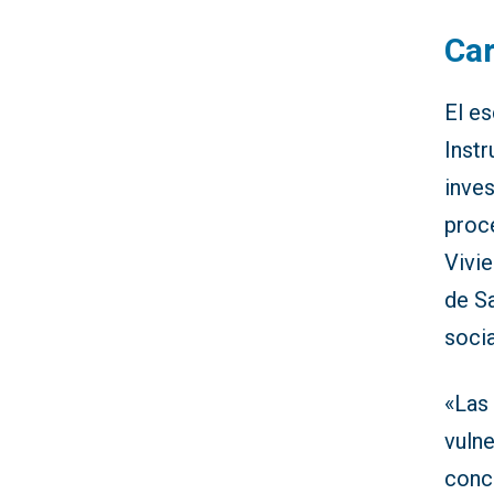
Car
El es
Instr
inves
proce
Vivie
de S
socia
«Las 
vulne
concu