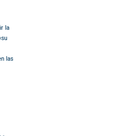
r la
«su
n las
s