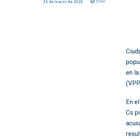
2
min.
25 de marzo de 2026
Ciud
popul
en la
(VPP)
En el
Cs pi
acusa
resul