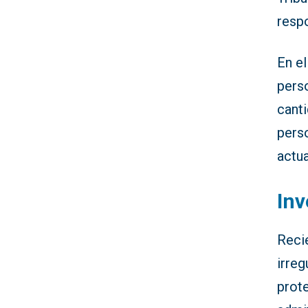
respo
En el
perso
canti
pers
actu
Inv
Reci
irreg
prote