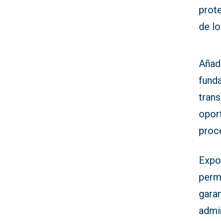
prot
de lo
Añad
funda
trans
oport
proc
Expo
permi
garan
admi