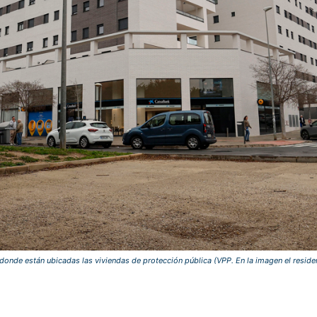
 donde están ubicadas las viviendas de protección pública (VPP. En la imagen el reside