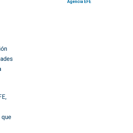
Agencia EFE
ión
dades
a
FE,
s que