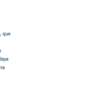
5, que
s
laya
rma