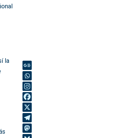
ional
o
í la
e
ás