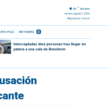
C
30
Alicante
viernes, agosto 7, 2026
Registrarse / Unirse
ANTA POLA
MUTXAMEL
Interceptadas diez personas tras llegar en
patera a una cala de Benidorm
usación
cante