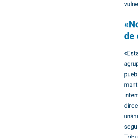
vulne
«N
de 
«Est
agru
pueb
mant
inte
dire
unán
segui
Tribu