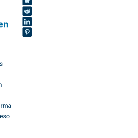
en
os
n
forma
ceso