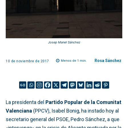
Josep Manel Sánchez
Rosa Sánchez
Menos de 1
min.
10 de noviembre de 2017
La presidenta del
Partido Popular de la Comunitat
Valenciana
(PPCV), Isabel Bonig, ha instado hoy al
secretario general del PSOE, Pedro Sánchez, a que
«intervenga» en la crisis de Alicante motivada por la