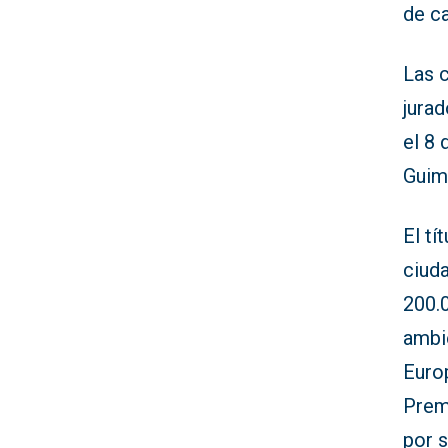
de ca
Las c
jurad
el 8 
Guim
El t
ciud
200.0
ambi
Europ
Prem
por s