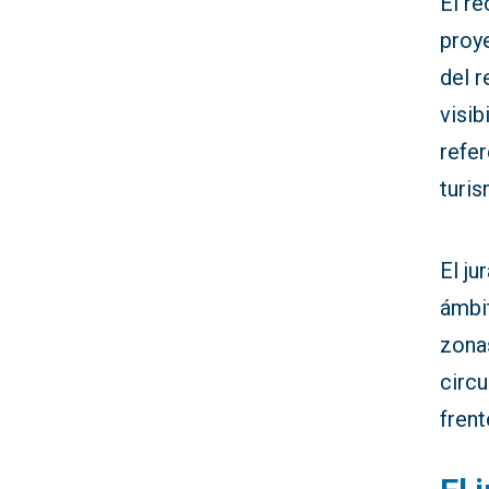
El r
proy
del 
visib
refer
turis
El ju
ámbit
zonas
circu
frent