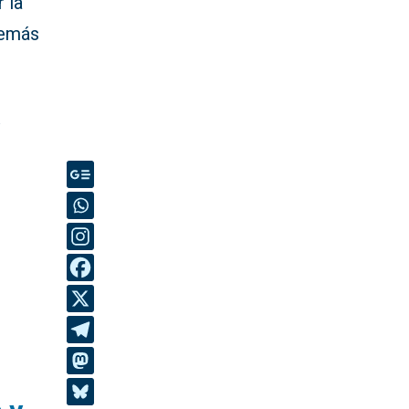
 la
demás
y
s