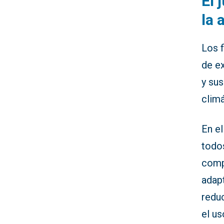
El 
la 
Los f
de ex
y sus
climá
En el
todos
compr
adap
redu
el us