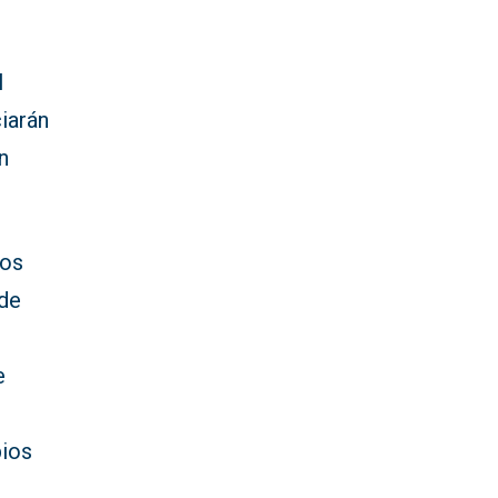
l
ciarán
n
dos
 de
e
pios