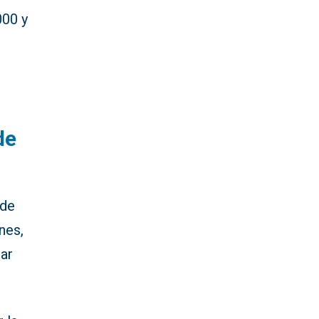
000 y
de
 de
nes,
ar