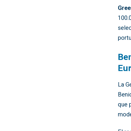
Gree
100.0
selec
portu
Ben
Eu
La Ge
Beni
que 
mode