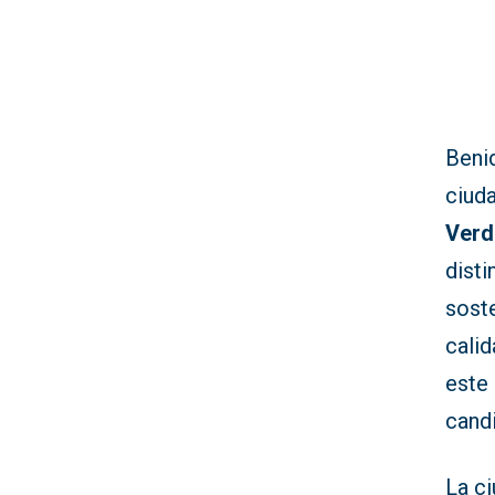
Beni
ciuda
Verd
dist
soste
calid
este 
candi
La ci