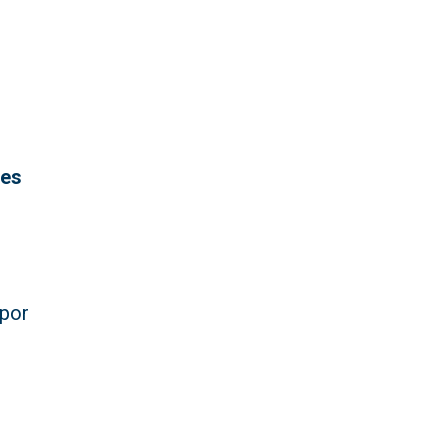
des
 por
n