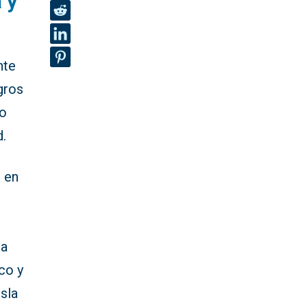
 y
nte
gros
io
d.
o en
la
co y
isla