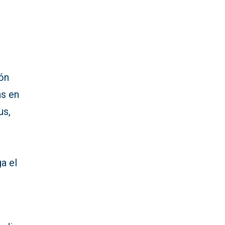
ón
as en
us,
a el