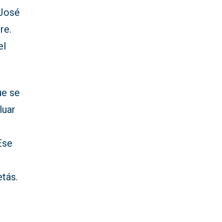
 José
re.
el
ue se
luar
Ese
etás.