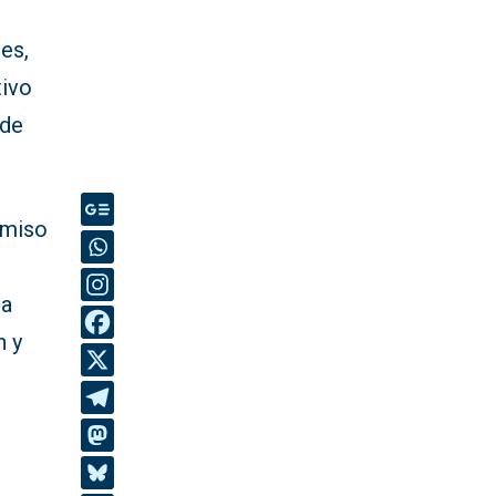
es,
tivo
 de
omiso
ua
n y