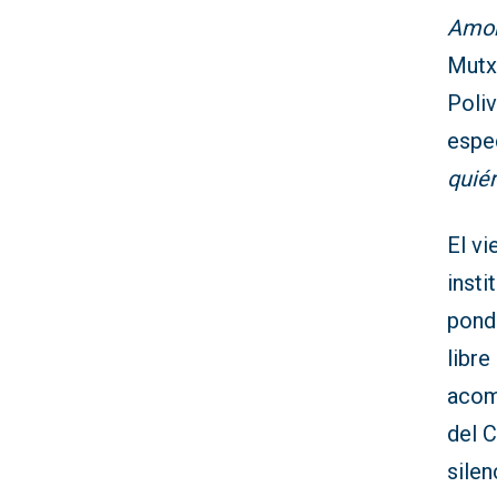
Amo
Mutxa
Poliv
espe
quié
El vi
insti
pond
libre
acom
del 
silen