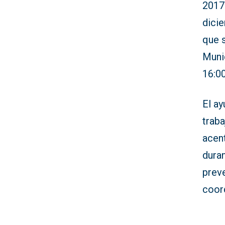
2017.
dici
que s
Muni
16:00
El a
traba
acent
dura
prev
coor