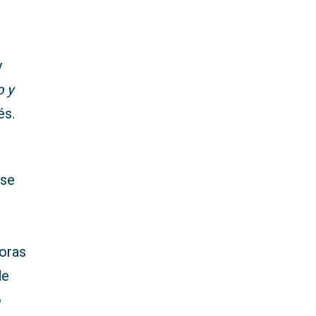
y
o y
és.
 se
o
soras
de
o