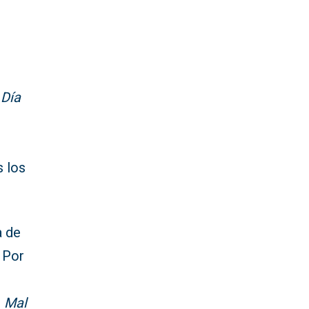
,
Día
s los
a de
. Por
l
Mal