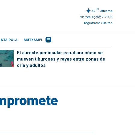
C
32
Alicante
viernes, agosto 7, 2026
Registrarse / Unirse
ANTA POLA
MUTXAMEL
El sureste peninsular estudiará cómo se
mueven tiburones y rayas entre zonas de
cría y adultos
ompromete