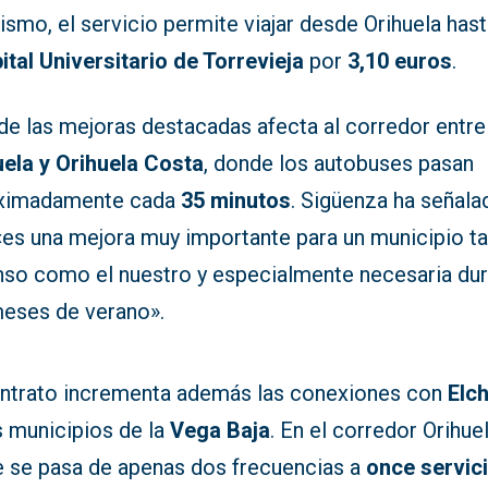
smo, el servicio permite viajar desde Orihuela hast
ital Universitario de Torrevieja
por
3,10 euros
.
de las mejoras destacadas afecta al corredor entre
uela y Orihuela Costa
, donde los autobuses pasan
ximadamente cada
35 minutos
. Sigüenza ha señala
«es una mejora muy importante para un municipio t
nso como el nuestro y especialmente necesaria du
meses de verano».
ontrato incrementa además las conexiones con
Elc
s municipios de la
Vega Baja
. En el corredor Orihue
e se pasa de apenas dos frecuencias a
once servic