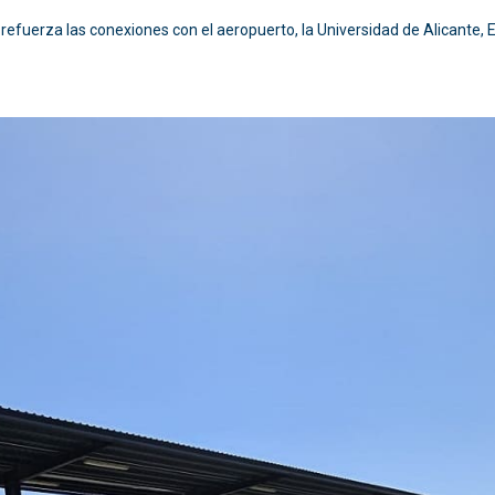
refuerza las conexiones con el aeropuerto, la Universidad de Alicante, El