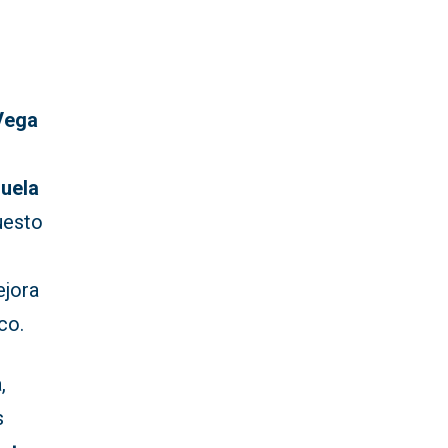
Vega
huela
uesto
ejora
co.
,
s