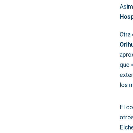
Asimi
Hosp
Otra 
Orih
apro
que 
exte
los 
El c
otro
Elch