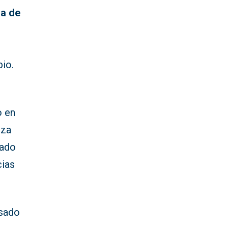
ia de
pio.
o en
nza
cado
cias
asado