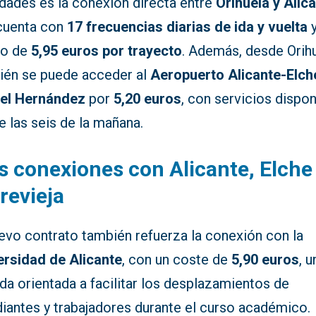
dades es la conexión directa entre
Orihuela y Alic
cuenta con
17 frecuencias diarias de ida y vuelta
y
io de
5,95 euros por trayecto
. Además, desde Orih
ién se puede acceder al
Aeropuerto Alicante-Elch
el Hernández
por
5,20 euros
, con servicios dispon
 las seis de la mañana.
 conexiones con Alicante, Elche
revieja
uevo contrato también refuerza la conexión con la
ersidad de Alicante
, con un coste de
5,90 euros
, u
a orientada a facilitar los desplazamientos de
diantes y trabajadores durante el curso académico.