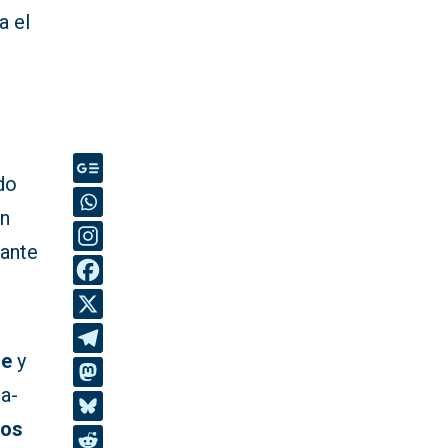
a el
do
an
rante
he
y
la-
ios