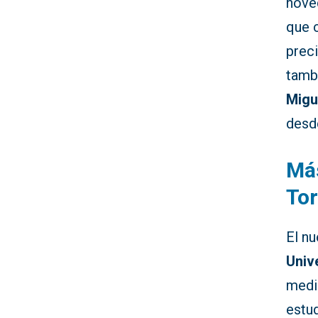
nove
que 
prec
tamb
Migu
desde
Más
Tor
El n
Univ
medid
estu