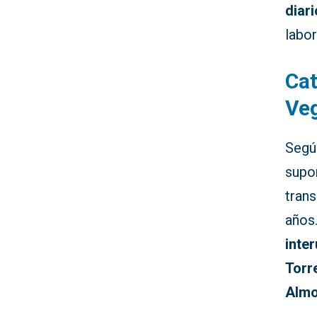
diar
labor
Cat
Veg
Según
supo
trans
años
inte
Torr
Almo