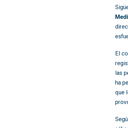
Sigü
Medi
dire
esfue
El co
regi
las 
ha pe
que l
prov
Segú