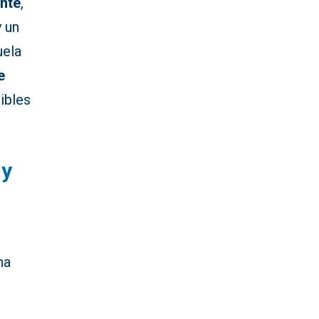
ante
,
 un
uela
e
ibles
 y
na