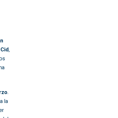
on
 Cid
,
dos
ha
rzo
.
a la
er