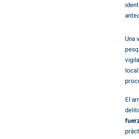
ident
antec
Una v
pesqu
vigil
loca
proc
El a
deli
fuer
práct