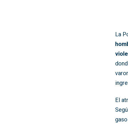
La Po
homb
viol
dond
varo
ingre
El a
Segú
gasol