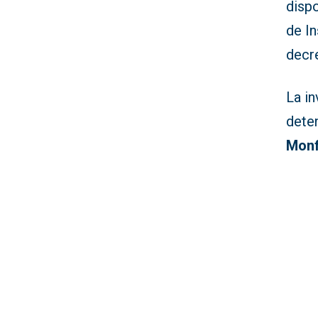
dispo
de In
decre
La in
deten
Monf