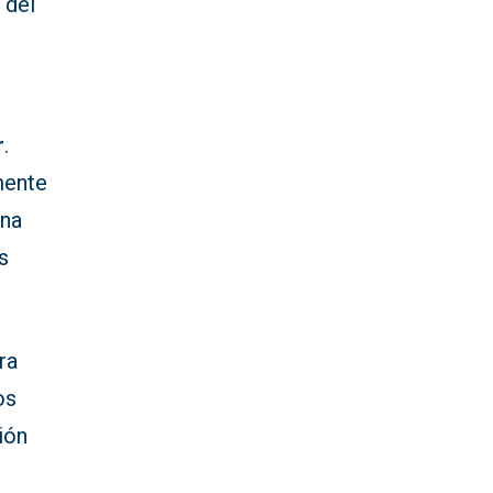
 del
r
.
ente
una
s
ra
os
ción