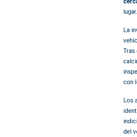
cerc
lugar
La in
vehí
Tras 
calci
insp
con 
Los a
ident
indic
del v