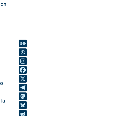
con
s
os
 la