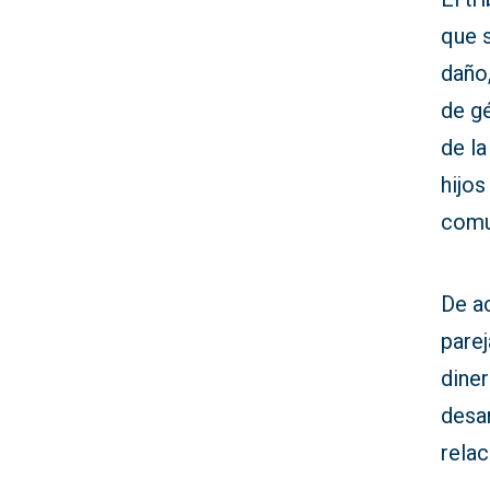
que 
daño
de gé
de la
hijos
comu
De ac
parej
diner
desar
relac