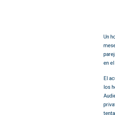
Un h
meses
parej
en el
El a
los h
Audie
priva
tenta