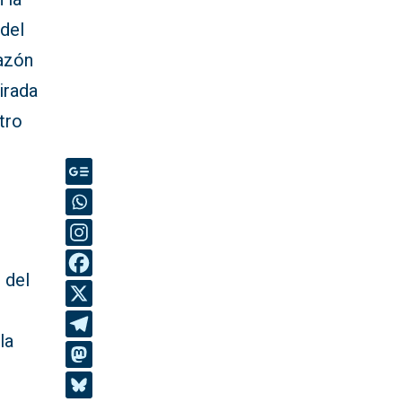
 del
razón
irada
tro
a
 del
la