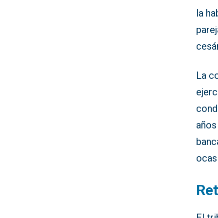
la ha
parej
cesár
La co
ejerc
conde
años 
banc
ocas
Ret
El tr