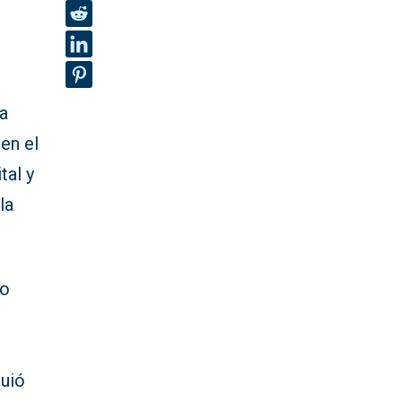
sa
 en el
tal y
la
lo
guió