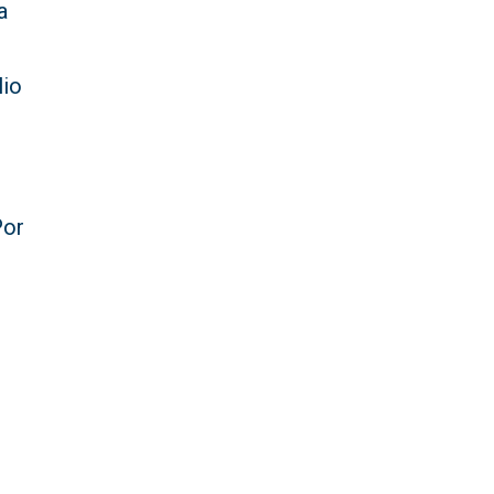
a
lio
Por