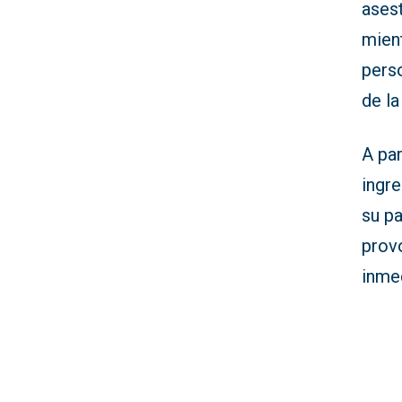
ases
mient
perso
de la
A par
ingre
su pa
provo
inmed