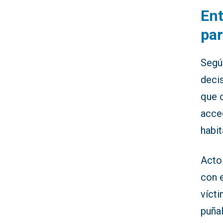
Ent
par
Segú
decis
que c
acced
habit
Acto 
con e
víct
puña