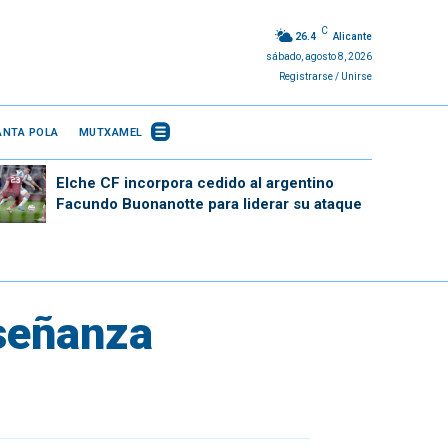
C
26.4
Alicante
sábado, agosto 8, 2026
Registrarse / Unirse
ANTA POLA
MUTXAMEL
Elche CF incorpora cedido al argentino
Facundo Buonanotte para liderar su ataque
nseñanza