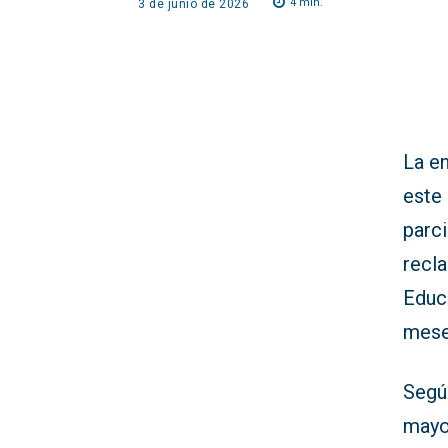
4
min.
3 de junio de 2026
La e
este 
parc
recl
Educ
mese
Segú
mayor