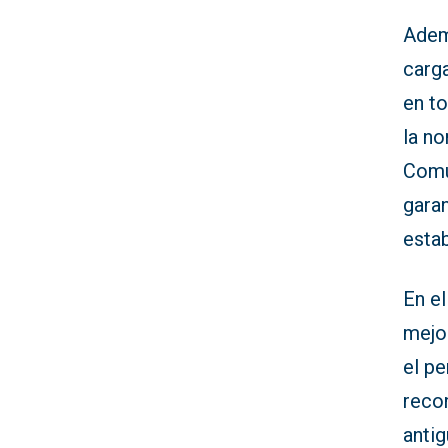
Adem
carga
en to
la no
Comu
gara
estab
En el
mejo
el p
reco
antig