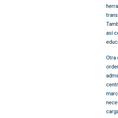
herra
trans
Tamb
así c
educ
Otra 
orden
admin
cent
marc
neces
carga