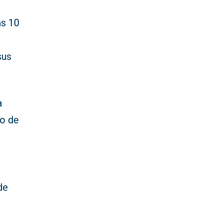
as 10
sus
a
io de
de