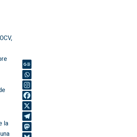
SOCV,
bre
de
e la
 una