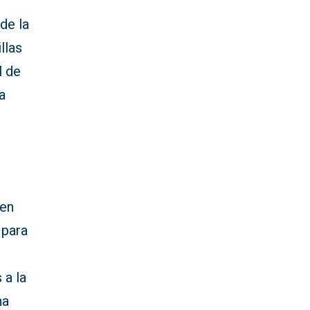
de la
llas
l de
a
den
 para
 a la
na