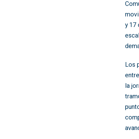
Comu
movi
y 17 
esca
dema
Los p
entre
la jo
tram
punt
compl
avan