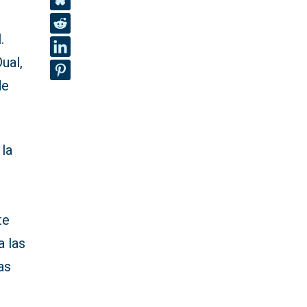
.
ual,
de
 la
te
 las
as