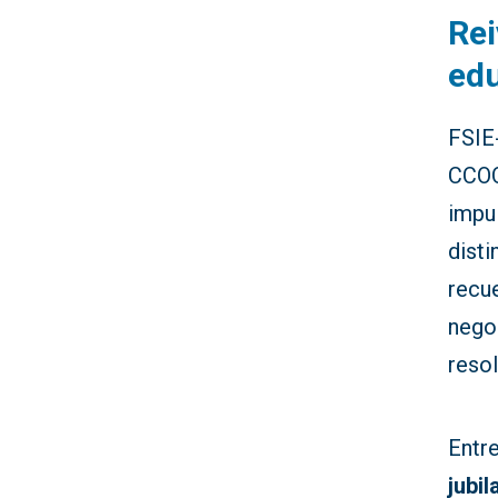
Rei
edu
FSIE
CCOO
impu
disti
recue
nego
resol
Entre
jubil