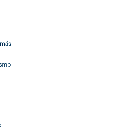
e más
mismo
%