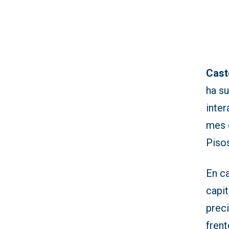
Cast
ha su
inte
mes 
Piso
En c
capit
preci
frent