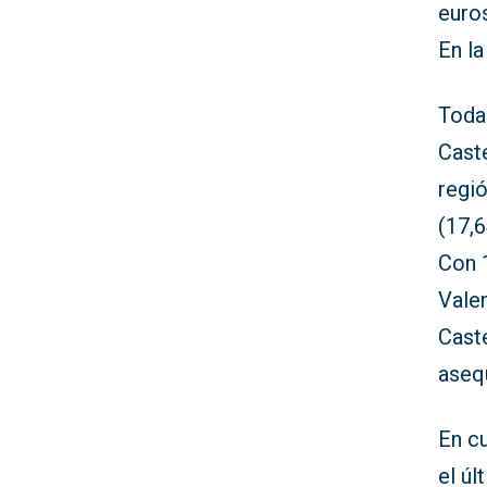
euros
En la
Toda
Caste
regió
(17,6
Con 
Valen
Caste
aseq
En cu
el úl