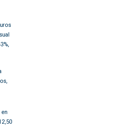
euros
sual
63%,
a
os,
o en
12,50