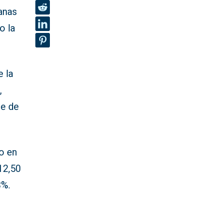
ianas
o la
e la
,
le de
do en
12,50
3%.