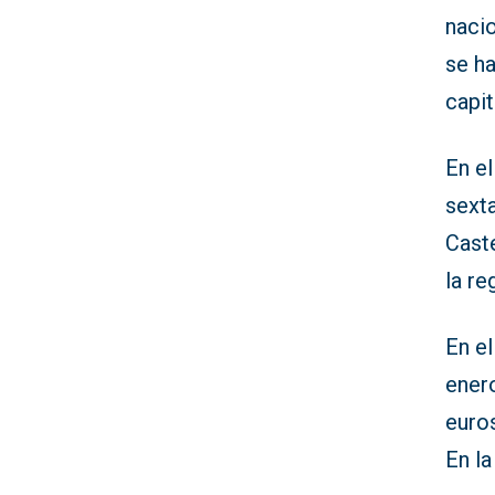
nacio
se ha
capi
En el
sexta
Caste
la re
En el
ener
euros
En la