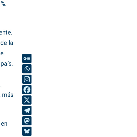
3%.
ente.
de la
te
país.
.
a más
 en