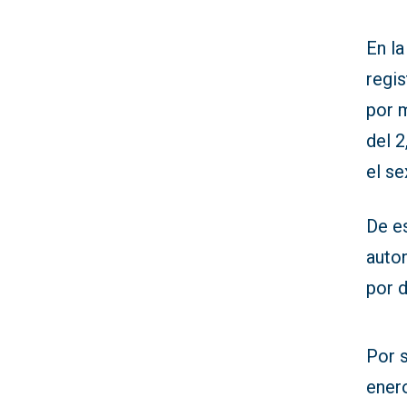
En la
regi
por 
del 
el se
De es
auton
por d
Por s
ener