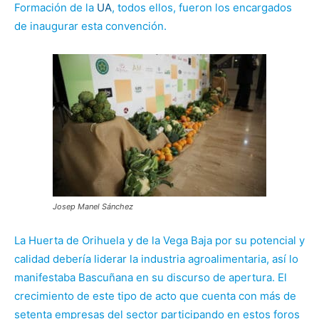
Formación de la
UA
, todos ellos, fueron los encargados
de inaugurar esta convención.
Josep Manel Sánchez
La Huerta de Orihuela y de la Vega Baja por su potencial y
calidad debería liderar la industria agroalimentaria, así lo
manifestaba Bascuñana en su discurso de apertura. El
crecimiento de este tipo de acto que cuenta con más de
setenta empresas del sector participando en estos foros