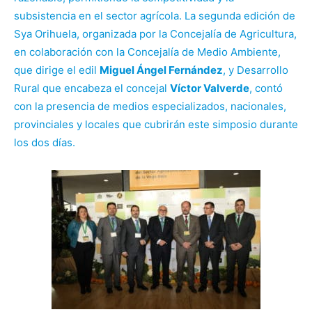
subsistencia en el sector agrícola. La segunda edición de
Sya Orihuela, organizada por la Concejalía de Agricultura,
en colaboración con la Concejalía de Medio Ambiente,
que dirige el edil
Miguel Ángel Fernández
, y Desarrollo
Rural que encabeza el concejal
Víctor Valverde
, contó
con la presencia de medios especializados, nacionales,
provinciales y locales que cubrirán este simposio durante
los dos días.