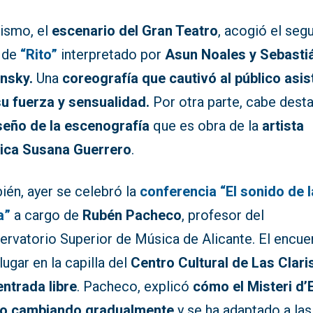
ismo, el
escenario del Gran Teatro
, acogió el seg
 de
“Rito”
interpretado por
Asun Noales y Sebasti
nsky.
Una
coreografía que cautivó al público asis
su fuerza y sensualidad.
Por otra parte, cabe dest
seño de la escenografía
que es obra de la
artista
tica Susana Guerrero
.
ién, ayer se celebró la
conferencia “El sonido de l
a”
a cargo de
Rubén Pacheco
, profesor del
ervatorio Superior de Música de Alicante. El encue
lugar en la capilla del
Centro Cultural de Las Clari
entrada libre
. Pacheco, explicó
cómo el Misteri d’
do cambiando gradualmente
y se ha adaptado a las