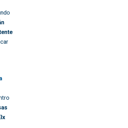
undo
án
tente
acar
a
ntro
sas
Elx