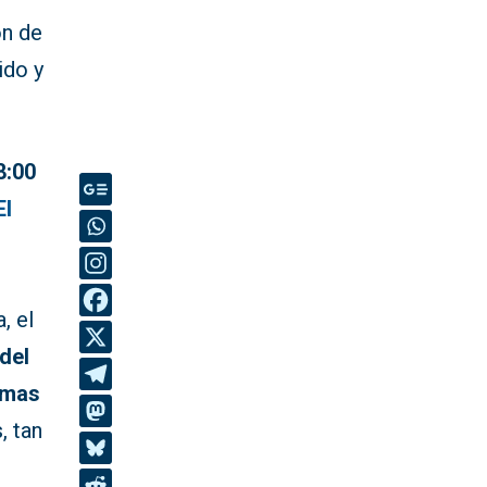
ón de
ido y
8:00
El
, el
 del
rmas
, tan
s