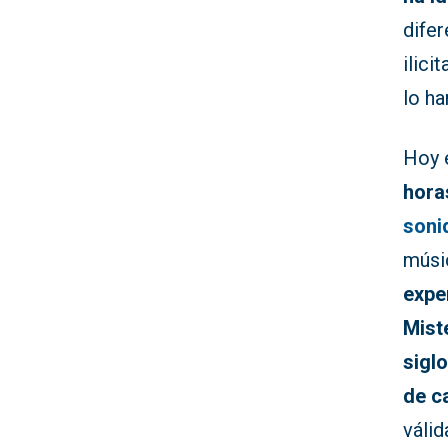
dife
ilici
lo ha
Hoy 
hora
soni
músi
expe
Miste
sigl
de ca
válid