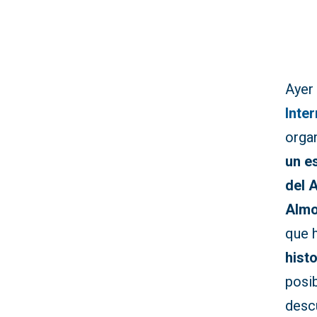
Aye
Inte
orga
un e
del 
Almo
que 
hist
posib
desc