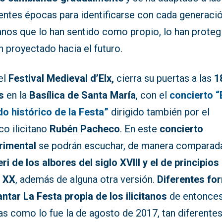
rentes épocas para identificarse con cada generaci
tanos que lo han sentido como propio, lo han proteg
n proyectado hacia el futuro.
el
Festival Medieval d’Elx,
cierra su puertas a las
1
s
en la
Basílica de Santa María
, con el
concierto “
do histórico de la Festa”
dirigido también por el
co ilicitano
Rubén Pacheco
. En este
concierto
rimental
se podrán escuchar, de manera comparada
ri de los albores del siglo XVIII y el de principios
o XX
, además de alguna otra versión.
Diferentes fo
ntar La Festa propia de los ilicitanos
de entonces
as como lo fue la de agosto de 2017, tan diferente