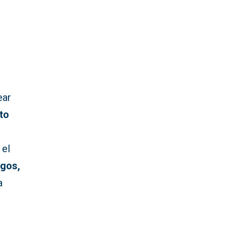
ear
to
 el
gos,
a