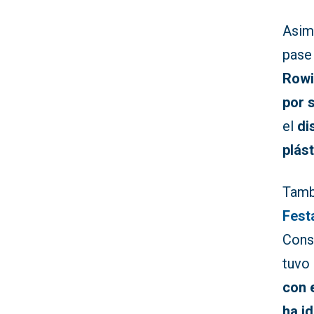
Asim
pase
Rowi
por 
el
di
plás
Tamb
Fest
Cons
tuvo 
con 
ha i